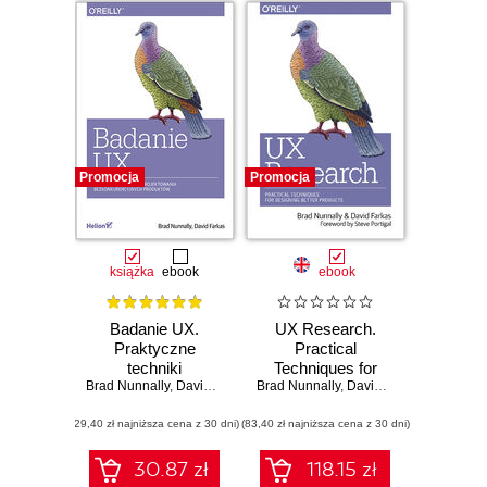
Promocja
Promocja
książka
ebook
ebook
Badanie UX.
UX Research.
Praktyczne
Practical
techniki
Techniques for
Brad Nunnally
projektowania
,
David Farkas
Brad Nunnally
Designing Better
,
David Farkas
bezkonkurencyjnych
Products
(29,40 zł najniższa cena z 30 dni)
produktów
(83,40 zł najniższa cena z 30 dni)
30.87 zł
118.15 zł