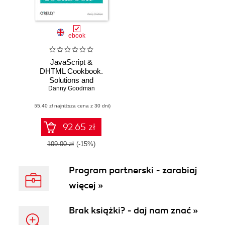
ebook
JavaScript &
DHTML Cookbook.
Solutions and
Example for Web
Danny Goodman
Programmers
(65,40 zł najniższa cena z 30 dni)
92.65 zł
109.00 zł
(-15%)
Program partnerski - zarabiaj
więcej »
Brak książki? - daj nam znać »