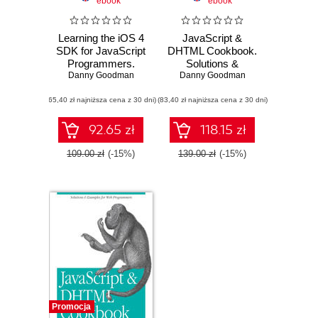
ebook
ebook
Learning the iOS 4
JavaScript &
SDK for JavaScript
DHTML Cookbook.
Programmers.
Solutions &
Danny Goodman
Create Native
Examples for Web
Danny Goodman
Apps with
Programmers. 2nd
(65,40 zł najniższa cena z 30 dni)
Objective-C and
(83,40 zł najniższa cena z 30 dni)
Edition
Xcode
92.65 zł
118.15 zł
109.00 zł
(-15%)
139.00 zł
(-15%)
Promocja