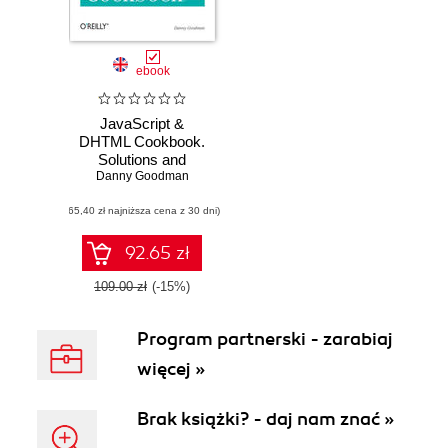
ebook
JavaScript &
DHTML Cookbook.
Solutions and
Example for Web
Danny Goodman
Programmers
(65,40 zł najniższa cena z 30 dni)
92.65 zł
109.00 zł
(-15%)
Program partnerski - zarabiaj
więcej »
Brak książki? - daj nam znać »