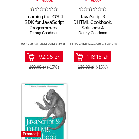
ebook
ebook
Learning the iOS 4
JavaScript &
SDK for JavaScript
DHTML Cookbook.
Programmers.
Solutions &
Danny Goodman
Create Native
Examples for Web
Danny Goodman
Apps with
Programmers. 2nd
(65,40 zł najniższa cena z 30 dni)
Objective-C and
(83,40 zł najniższa cena z 30 dni)
Edition
Xcode
92.65 zł
118.15 zł
109.00 zł
(-15%)
139.00 zł
(-15%)
Promocja