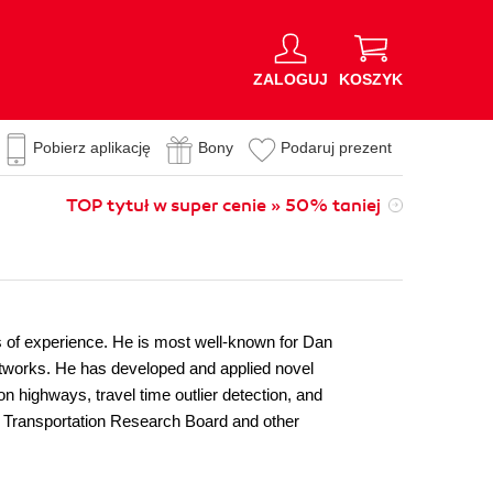
ZALOGUJ
KOSZYK
Pobierz aplikację
Bony
Podaruj prezent
TOP tytuł w super cenie » 50% taniej
s of experience. He is most well-known for Dan
etworks. He has developed and applied novel
on highways, travel time outlier detection, and
he Transportation Research Board and other