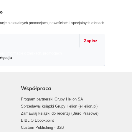
»
macje o aktualnych promocjach, nowościach i specjalnych ofertach
Zapisz
il informacje o zniżkach, promocjach
więcej »
Współpraca
Program partnerski Grupy Helion SA
Sprzedawaj książki Grupy Helion (eHelion.pl)
Zamawiaj książki do recenzji (Biuro Prasowe)
BIBLIO Ebookpoint
Custom Publishing - B2B