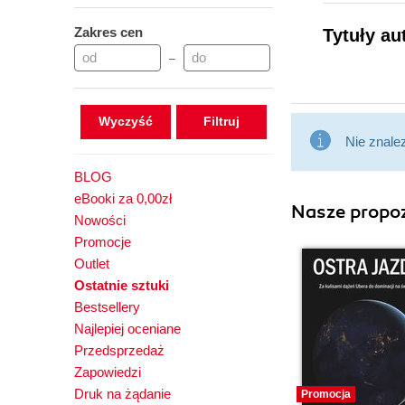
Zakres cen
Tytuły au
–
Wyczyść
Nie znale
BLOG
eBooki za 0,00zł
Nasze propoz
Nowości
Promocje
Outlet
Ostatnie sztuki
Bestsellery
Najlepiej oceniane
Przedsprzedaż
Zapowiedzi
Druk na żądanie
Promocja