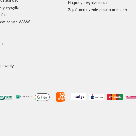
dostępności
Nagrody i wyróżnienia
zty wysyłki
Zgłoś naruszenie praw autorskich
ości
nasz serwis WWW
su
i zwroty