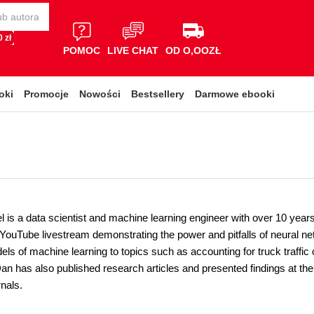
 zł
POMOC
LIVE CHAT
OD O,OOZŁ
oki
Promocje
Nowości
Bestsellery
Darmowe ebooki
 is a data scientist and machine learning engineer with over 10 year
YouTube livestream demonstrating the power and pitfalls of neural n
dels of machine learning to topics such as accounting for truck traffic 
Dan has also published research articles and presented findings at t
nals.