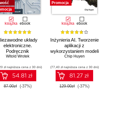
wość
Promocja
omocja
książka
ebook
książka
ebook
iezawodne układy
Inżynieria AI. Tworzenie
elektroniczne.
aplikacji z
Podręcznik
wykorzystaniem modeli
konstruktora
Witold Wrotek
bazowych
Chip Huyen
20 zł najniższa cena z 30 dni)
(77,40 zł najniższa cena z 30 dni)
54.81 zł
81.27 zł
87.00zł
(-37%)
129.00zł
(-37%)