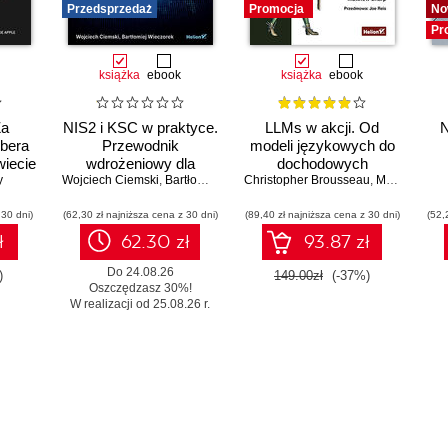
Przedsprzedaż
Promocja
No
Pr
książka
ebook
książka
ebook
Za
NIS2 i KSC w praktyce.
LLMs w akcji. Od
N
Ubera
Przewodnik
modeli językowych do
wiecie
wdrożeniowy dla
dochodowych
y
Wojciech Ciemski
organizacji
,
Bartłomiej Wieczorek
Christopher Brousseau
produktów
,
Matt Sharp
 30 dni)
(62,30 zł najniższa cena z 30 dni)
(89,40 zł najniższa cena z 30 dni)
(52,
ł
62.30 zł
93.87 zł
Do 24.08.26
)
149.00zł
(-37%)
Oszczędzasz 30%!
W realizacji od 25.08.26 r.