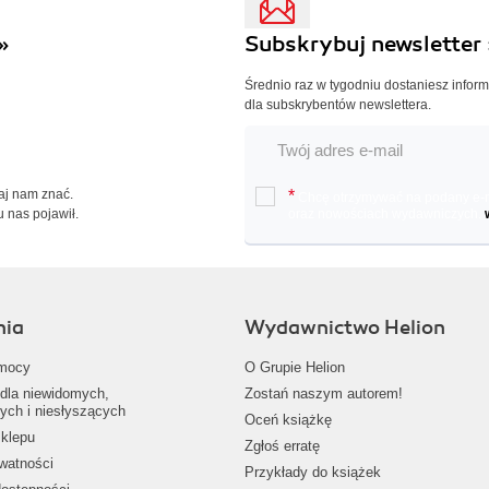
»
Subskrybuj newsletter 
Średnio raz w tygodniu dostaniesz infor
dla subskrybentów newslettera.
Daj nam znać.
*
Chcę otrzymywać na podany e-ma
u nas pojawił.
oraz nowościach wydawniczych.
nia
Wydawnictwo Helion
mocy
O Grupie Helion
dla niewidomych,
Zostań naszym autorem!
ych i niesłyszących
Oceń książkę
klepu
Zgłoś erratę
ywatności
Przykłady do książek