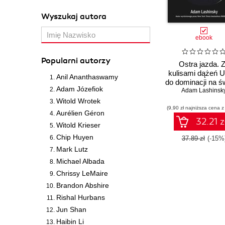
Wyszukaj autora
ebook
Popularni autorzy
Ostra jazda. 
kulisami dążeń 
Anil Ananthaswamy
do dominacji na ś
Adam Józefiok
Adam Lashinsk
Witold Wrotek
(9,90 zł najniższa cena z
Aurélien Géron
32.21 z
Witold Krieser
Chip Huyen
37.89 zł
(-15%
Mark Lutz
Michael Albada
Chrissy LeMaire
Brandon Abshire
Rishal Hurbans
Jun Shan
Haibin Li