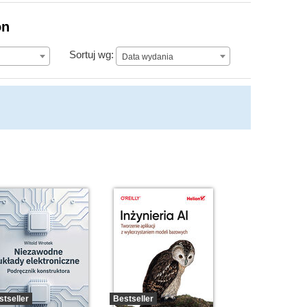
on
Data wydania
Sortuj wg:
Data wydania
stseller
Bestseller