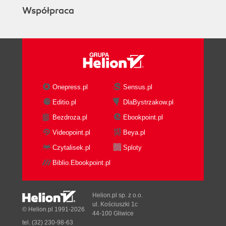
Współpraca
Onepress.pl
Sensus.pl
Editio.pl
DlaBystrzakow.pl
Bezdroza.pl
Ebookpoint.pl
Videopoint.pl
Beya.pl
Czytalisek.pl
Sploty
Biblio.Ebookpoint.pl
Helion.pl sp. z o.o.
ul. Kościuszki 1c
© Helion.pl 1991-2026
44-100 Gliwice
tel. (32) 230-98-63