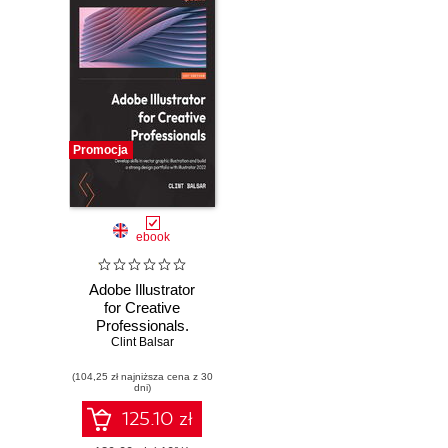
Promocja
ebook
Adobe Illustrator
for Creative
Professionals.
Develop skills in
Clint Balsar
vector graphic
(104,25 zł najniższa cena z 30
illustration and
dni)
build a strong
design portfolio
125.10 zł
with Illustrator 2022