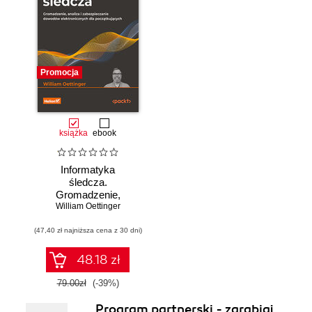
Promocja
książka
ebook
Informatyka
śledcza.
Gromadzenie,
William Oettinger
analiza i
zabezpieczanie
(47,40 zł najniższa cena z 30 dni)
dowodów
elektronicznych dla
początkujących.
48.18 zł
Wydanie II
79.00zł
(-39%)
Program partnerski - zarabiaj