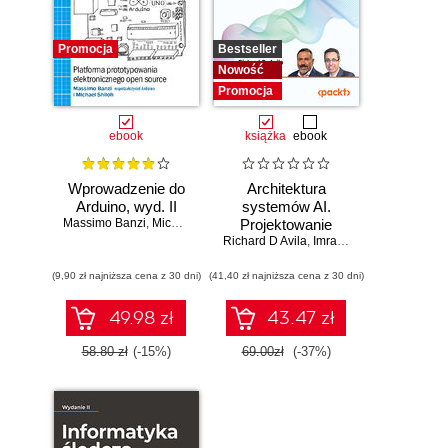
Promocja
Bestseller
Nowość
Promocja
ebook
książka
ebook
Wprowadzenie do
Architektura
Arduino, wyd. II
systemów AI.
Massimo Banzi
,
Michael Shiloh
Projektowanie
Richard D Avila
skalowalnego i
,
Imran Ahmad
niezawodnego
(9,90 zł najniższa cena z 30 dni)
(41,40 zł najniższa cena z 30 dni)
oprogramowania
49.98 zł
43.47 zł
58.80 zł
(-15%)
69.00zł
(-37%)