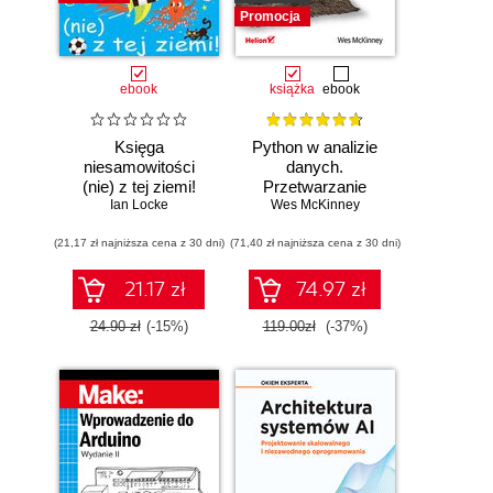
Promocja
ebook
książka
ebook
Księga
Python w analizie
niesamowitości
danych.
(nie) z tej ziemi!
Przetwarzanie
Księga faktów
Ian Locke
danych za pomocą
Wes McKinney
prawdziwych, choć
pakietów pandas i
(21,17 zł najniższa cena z 30 dni)
niezwykłych
(71,40 zł najniższa cena z 30 dni)
NumPy oraz
środowiska
Jupyter. Wydanie
21.17 zł
74.97 zł
III
24.90 zł
(-15%)
119.00zł
(-37%)