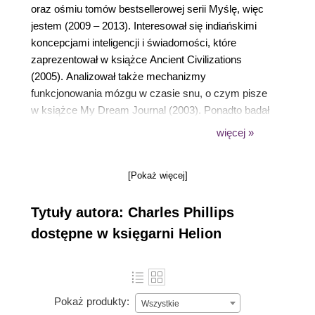
oraz ośmiu tomów bestsellerowej serii Myślę, więc
jestem (2009 – 2013). Interesował się indiańskimi
koncepcjami inteligencji i świadomości, które
zaprezentował w książce Ancient Civilizations
(2005). Analizował także mechanizmy
funkcjonowania mózgu w czasie snu, o czym pisze
w książce My Dream Journal (2003). Ponadto badał
ludzką percepcję i reakcje na kolory, co zostało
więcej »
opisane w Colour for Life (2004).
[Pokaż więcej]
Tytuły autora: Charles Phillips
dostępne w księgarni Helion
Pokaż produkty:
Wszystkie