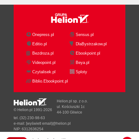
Onepress.pl
Sensus.pl
Editio.pl
DlaBystrzakow.pl
Bezdroza.pl
Ebookpoint.pl
Videopoint.pl
Beya.pl
Czytalisek.pl
Sploty
Biblio.Ebookpoint.pl
Helion.pl sp. z o.o.
ul. Kościuszki 1c
© Helion.pl 1991-2026
44-100 Gliwice
tel. (32) 230-98-63
e-mail:
[wyświetl email]@helion.pl
NIP: 6312636254
Regon: 241989027