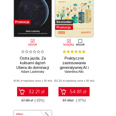
Promocja
Bestseller
Promocja
ebook
książka
ebook
Ostra jazda. Za
Praktyczne
kulisami dążeń
zastosowania
Ubera do dominacji
generatywnej AI i
Adam Lashinsky
na świecie
Valentina Alto
ChatGPT.
Wykorzystaj
(9,90 zł najniższa cena z 30 dni)
(52,20 zł najniższa cena z 30 dni)
potencjał inżynierii
promptów z
technologiami
32.21 zł
54.81 zł
OpenAI dla
zwiększenia
37.89 zł
(-15%)
87.00zł
(-37%)
produktywności i
kreatywności.
Wydanie II