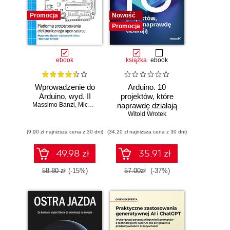
Promocja
Nowość
Promocja
ebook
książka
ebook
Wprowadzenie do
Arduino. 10
Arduino, wyd. II
projektów, które
Massimo Banzi
,
Michael Shiloh
naprawdę działają
Witold Wrotek
(9,90 zł najniższa cena z 30 dni)
(34,20 zł najniższa cena z 30 dni)
49.98 zł
35.91 zł
58.80 zł
(-15%)
57.00zł
(-37%)