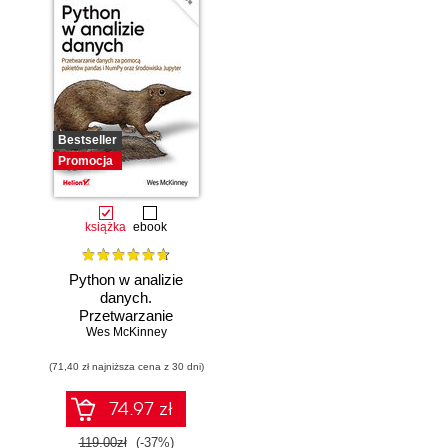
Bestseller
Promocja
książka
ebook
Python w analizie
danych.
Przetwarzanie
danych za pomocą
Wes McKinney
pakietów pandas i
(71,40 zł najniższa cena z 30 dni)
NumPy oraz
środowiska
Jupyter. Wydanie
74.97 zł
III
119.00zł
(-37%)