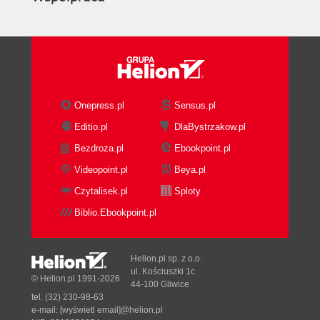
Onepress.pl
Sensus.pl
Editio.pl
DlaBystrzakow.pl
Bezdroza.pl
Ebookpoint.pl
Videopoint.pl
Beya.pl
Czytalisek.pl
Sploty
Biblio.Ebookpoint.pl
Helion.pl sp. z o.o.
ul. Kościuszki 1c
© Helion.pl 1991-2026
44-100 Gliwice
tel. (32) 230-98-63
e-mail:
[wyświetl email]@helion.pl