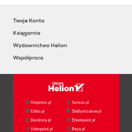
Twoje Konto
Księgarnia
Wydawnictwo Helion
Współpraca
Onepress.pl
Sensus.pl
Editio.pl
DlaBystrzakow.pl
Bezdroza.pl
Ebookpoint.pl
Videopoint.pl
Beya.pl