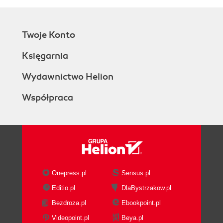
Twoje Konto
Księgarnia
Wydawnictwo Helion
Współpraca
Onepress.pl
Sensus.pl
Editio.pl
DlaBystrzakow.pl
Bezdroza.pl
Ebookpoint.pl
Videopoint.pl
Beya.pl