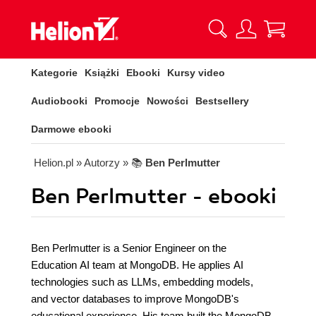
Kategorie
Książki
Ebooki
Kursy video
Audiobooki
Promocje
Nowości
Bestsellery
Darmowe ebooki
Helion.pl
» Autorzy
» 📚
Ben Perlmutter
Ben Perlmutter - ebooki
Ben Perlmutter is a Senior Engineer on the
Education AI team at MongoDB. He applies AI
technologies such as LLMs, embedding models,
and vector databases to improve MongoDB's
educational experience. His team built the MongoDB