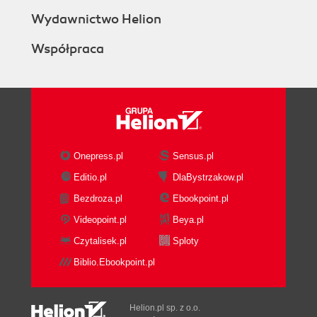
Wydawnictwo Helion
Współpraca
Onepress.pl
Sensus.pl
Editio.pl
DlaBystrzakow.pl
Bezdroza.pl
Ebookpoint.pl
Videopoint.pl
Beya.pl
Czytalisek.pl
Sploty
Biblio.Ebookpoint.pl
Helion.pl sp. z o.o.