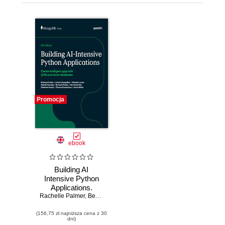
Promocja
ebook
Building AI
Intensive Python
Applications.
Rachelle Palmer
Create intelligent
,
Ben Perlmutter
,
Ashwin Gangadhar
,
Nicholas Lare
apps with LLMs
(156,75 zł najniższa cena z 30
and vector
dni)
databases