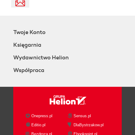
Twoje Konto
Księgarnia
Wydawnictwo Helion
Współpraca
Onepress.pl
Sensus.pl
Editio.pl
DlaBystrzakow.pl
Bezdroza.pl
Ebookpoint.pl