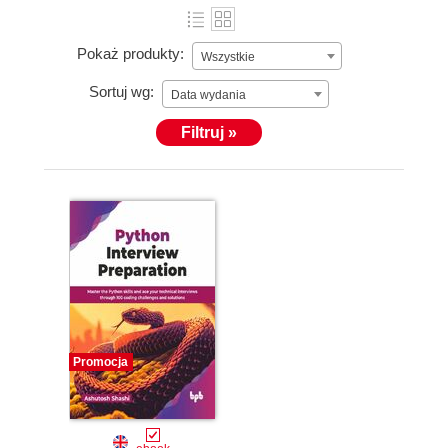
Pokaż produkty:
Wszystkie
Sortuj wg:
Data wydania
Filtruj »
Promocja