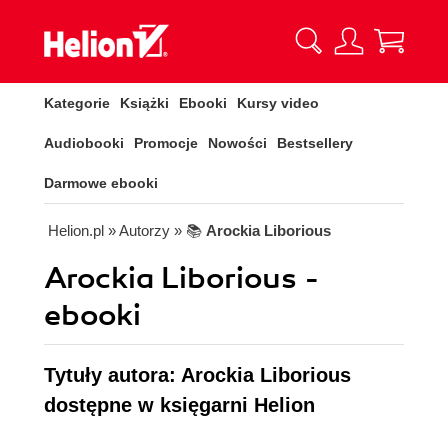
Kategorie
Książki
Ebooki
Kursy video
Audiobooki
Promocje
Nowości
Bestsellery
Darmowe ebooki
Helion.pl
» Autorzy
» 📚
Arockia Liborious
Arockia Liborious -
ebooki
Tytuły autora: Arockia Liborious
dostępne w księgarni Helion