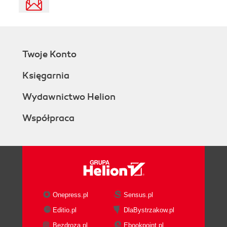
Twoje Konto
Księgarnia
Wydawnictwo Helion
Współpraca
Onepress.pl
Sensus.pl
Editio.pl
DlaBystrzakow.pl
Bezdroza.pl
Ebookpoint.pl