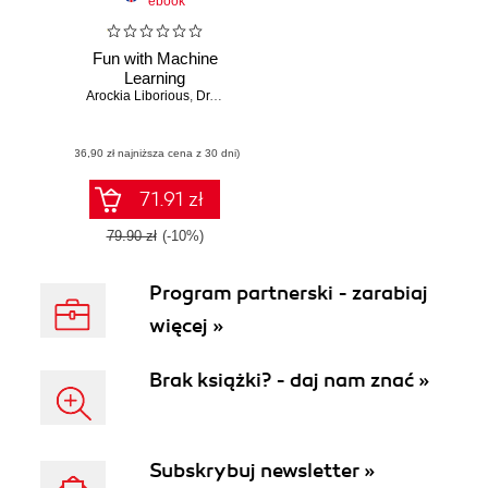
ebook
Fun with Machine
Learning
Arockia Liborious
,
Dr. Rik Das
(36,90 zł najniższa cena z 30 dni)
71.91 zł
79.90 zł
(-10%)
Program partnerski - zarabiaj
więcej »
Brak książki? - daj nam znać »
Subskrybuj newsletter »