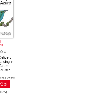
ok
Delivery
ancing in
 Azure
,
Arlan Nugara
cena z 30 dni)
2 zł
-15%)