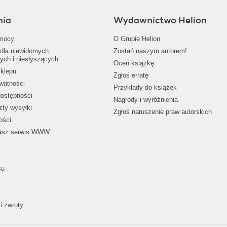
nia
Wydawnictwo Helion
mocy
O Grupie Helion
dla niewidomych,
Zostań naszym autorem!
ych i niesłyszących
Oceń książkę
klepu
Zgłoś erratę
ywatności
Przykłady do książek
dostępności
Nagrody i wyróżnienia
zty wysyłki
Zgłoś naruszenie praw autorskich
ości
nasz serwis WWW
su
i zwroty