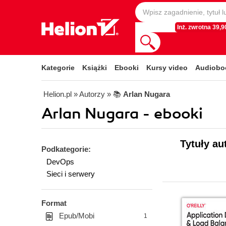
Inż. zwrotna 39,90
Kategorie
Książki
Ebooki
Kursy video
Audiobo
Helion.pl
» Autorzy
» 📚
Arlan Nugara
Arlan Nugara - ebooki
Tytuły au
Podkategorie:
DevOps
Sieci i serwery
Format
Epub/Mobi
1