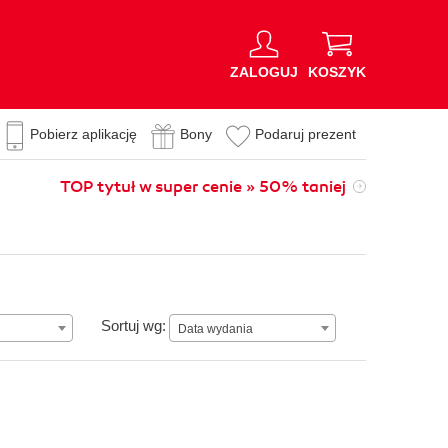
ZALOGUJ
KOSZYK
Pobierz aplikację
Bony
Podaruj prezent
TOP tytuł w super cenie » 50% taniej
Data wydania
Sortuj wg:
Data wydania