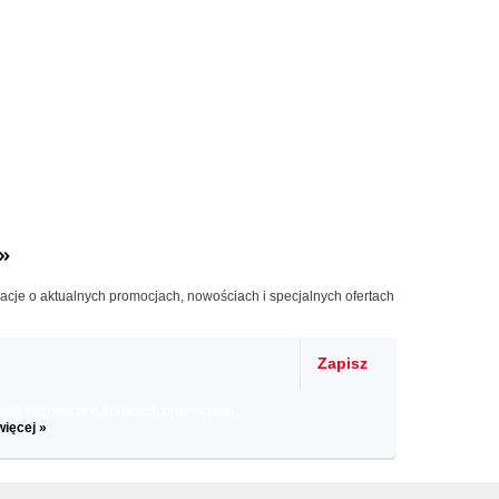
»
macje o aktualnych promocjach, nowościach i specjalnych ofertach
Zapisz
il informacje o zniżkach, promocjach
więcej »