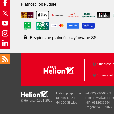
Płatności obsługuje:
Bezpieczne płatności szyfrowane SSL
Onepress.p
Videopoint.
Helion.pl sp. z o.o.
tel. (32) 230-98-63
ul. Kościuszki 1c
e-mail:
[wyświetl ema
© Helion.pl 1991-2026
44-100 Gliwice
NIP: 6312636254
Regon: 241989027