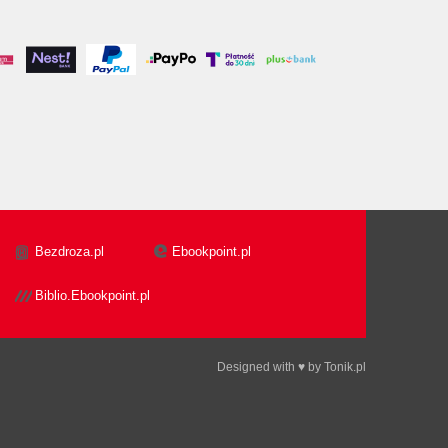
Bezdroza.pl
Ebookpoint.pl
Biblio.Ebookpoint.pl
Designed with ♥ by
Tonik.pl