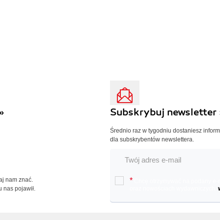
»
Subskrybuj newsletter 
Średnio raz w tygodniu dostaniesz infor
dla subskrybentów newslettera.
Daj nam znać.
*
Chcę otrzymywać na podany e-ma
u nas pojawił.
oraz nowościach wydawniczych.