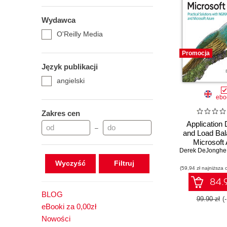
Wydawca
O'Reilly Media
Promocja
Język publikacji
angielski
ebo
Zakres cen
Application 
–
and Load Bal
Microsoft
Derek DeJonghe
Wyczyść
(59,94 zł najniższa 
84.9
BLOG
99.90 zł
(
eBooki za 0,00zł
Nowości