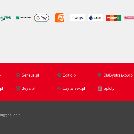
l
Sensus.pl
Editio.pl
DlaBystrzakow.pl
pl
Beya.pl
Czytalisek.pl
Sploty
il]@helion.pl