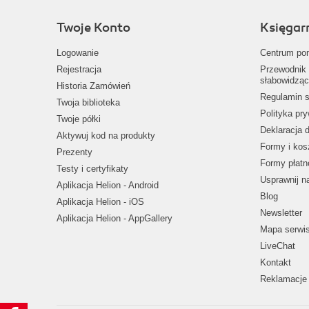
Twoje Konto
Księgar
Logowanie
Centrum po
Rejestracja
Przewodnik 
słabowidząc
Historia Zamówień
Regulamin s
Twoja biblioteka
Polityka pr
Twoje półki
Deklaracja 
Aktywuj kod na produkty
Formy i kos
Prezenty
Formy płatn
Testy i certyfikaty
Usprawnij 
Aplikacja Helion - Android
Blog
Aplikacja Helion - iOS
Newsletter
Aplikacja Helion - AppGallery
Mapa serwi
LiveChat
Kontakt
Reklamacje 