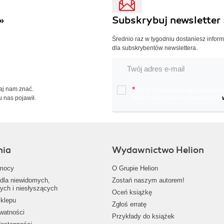
»
Subskrybuj newsletter 
Średnio raz w tygodniu dostaniesz infor
dla subskrybentów newslettera.
Daj nam znać.
*
Chcę otrzymywać na podany e-ma
u nas pojawił.
oraz nowościach wydawniczych.
nia
Wydawnictwo Helion
mocy
O Grupie Helion
dla niewidomych,
Zostań naszym autorem!
ych i niesłyszących
Oceń książkę
klepu
Zgłoś erratę
ywatności
Przykłady do książek