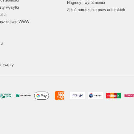
dostępności
Nagrody i wyróżnienia
zty wysyłki
Zgłoś naruszenie praw autorskich
ości
nasz serwis WWW
su
i zwroty