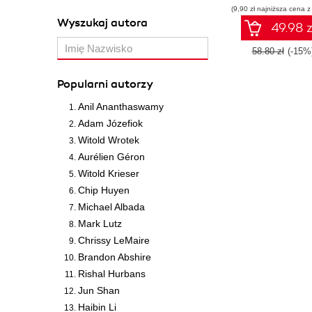
(9,90 zł najniższa cena z
Wyszukaj autora
49.98 z
58.80 zł
(-15%
Popularni autorzy
Anil Ananthaswamy
Adam Józefiok
Witold Wrotek
Aurélien Géron
Witold Krieser
Chip Huyen
Michael Albada
Mark Lutz
Chrissy LeMaire
Brandon Abshire
Rishal Hurbans
Jun Shan
Haibin Li