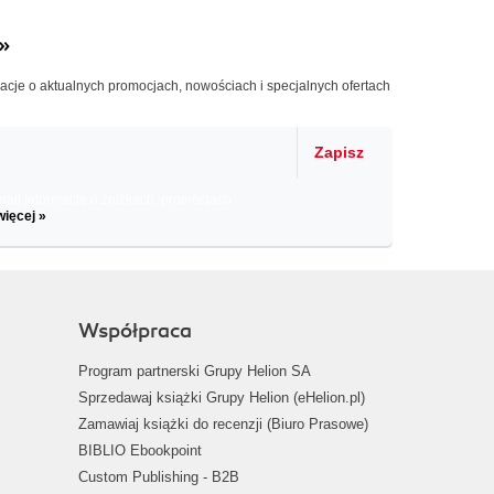
»
macje o aktualnych promocjach, nowościach i specjalnych ofertach
Zapisz
il informacje o zniżkach, promocjach
więcej »
Współpraca
Program partnerski Grupy Helion SA
Sprzedawaj książki Grupy Helion (eHelion.pl)
Zamawiaj książki do recenzji (Biuro Prasowe)
BIBLIO Ebookpoint
Custom Publishing - B2B