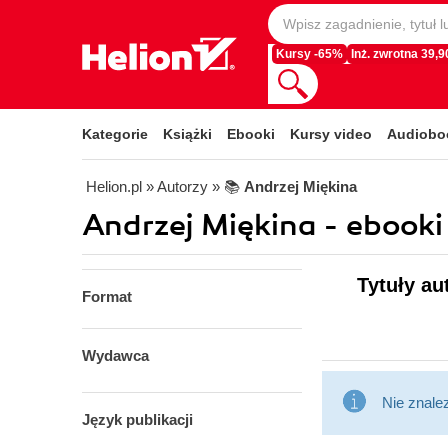
Kursy -65%
Inż. zwrotna 39,90
Kategorie
Książki
Ebooki
Kursy video
Audiobo
Helion.pl
» Autorzy
» 📚
Andrzej Miękina
Andrzej Miękina - ebooki
Tytuły au
Format
Wydawca
Nie znale
Język publikacji