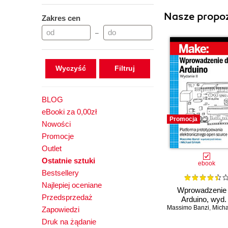
Nasze propoz
Zakres cen
–
Wyczyść
BLOG
eBooki za 0,00zł
Promocja
Nowości
Promocje
Outlet
Ostatnie sztuki
ebook
Bestsellery
Najlepiej oceniane
Wprowadzenie
Przedsprzedaż
Arduino, wyd. 
Massimo Banzi
,
Michael 
Zapowiedzi
Druk na żądanie