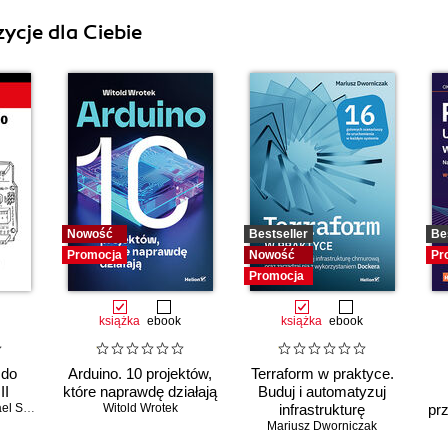
ycje dla Ciebie
Nowość
Bestseller
Be
Promocja
Nowość
Pr
Promocja
książka
ebook
książka
ebook
 do
Arduino. 10 projektów,
Terraform w praktyce.
II
które naprawdę działają
Buduj i automatyzuj
Shiloh
Witold Wrotek
infrastrukturę
pr
Mariusz Dworniczak
chmurową oraz
p
zarządzaj nią z