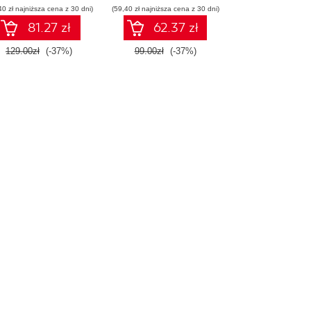
40 zł najniższa cena z 30 dni)
Wydanie IV
(59,40 zł najniższa cena z 30 dni)
81.27 zł
62.37 zł
129.00zł
(-37%)
99.00zł
(-37%)