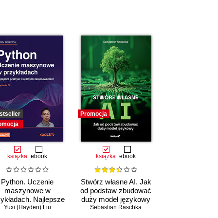
stseller
Promocja
omocja
książka
ebook
książka
ebook
Python. Uczenie
Stwórz własne AI. Jak
maszynowe w
od podstaw zbudować
zykładach. Najlepsze
duży model językowy
raktyki w realnych
Yuxi (Hayden) Liu
Sebastian Raschka
zastosowaniach.