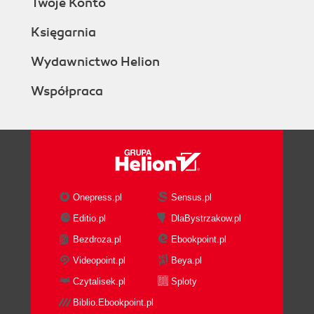
Twoje Konto
Księgarnia
Wydawnictwo Helion
Współpraca
Onepress.pl
Sensus.pl
Editio.pl
DlaBystrzakow.pl
Bezdroza.pl
Ebookpoint.pl
Videopoint.pl
Beya.pl
Czytalisek.pl
Sploty
Biblio.Ebookpoint.pl