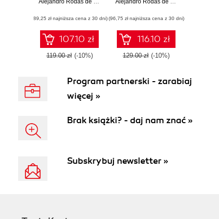
Cookbook. A
Alejandro Rodas de Paz
pragmatic guide for
Alejandro Rodas de Paz
,
Joseph How
practical solution to
developing your
(89,25 zł najniższa cena z 30 dni)
your GUI
(96,75 zł najniższa cena z 30 dni)
own games with
development
Python
problems with
107.10 zł
116.10 zł
Python and Tkinter
119.00 zł
(-10%)
129.00 zł
(-10%)
Program partnerski - zarabiaj
więcej »
Brak książki? - daj nam znać »
Subskrybuj newsletter »