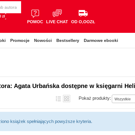
 zł
POMOC
LIVE CHAT
OD O,OOZŁ
oki
Promocje
Nowości
Bestsellery
Darmowe ebooki
tora: Agata Urbańska dostępne w księgarni Hel
Pokaż produkty:
Wszystkie
ziono książek spełniających powyższe kryteria.