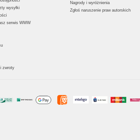
dostępności
Nagrody i wyróżnienia
zty wysyłki
Zgłoś naruszenie praw autorskich
ości
nasz serwis WWW
su
i zwroty