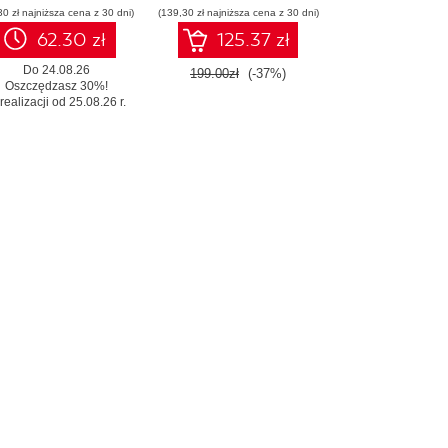
30 zł najniższa cena z 30 dni)
(139,30 zł najniższa cena z 30 dni)
konstruowanie
inteligentnych
62.30 zł
125.37 zł
systemów
Do 24.08.26
199.00zł
(-37%)
Oszczędzasz 30%!
realizacji od 25.08.26 r.