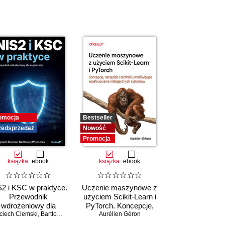
omocja
Bestseller
zedsprzedaż
Nowość
Promocja
książka
ebook
książka
ebook
2 i KSC w praktyce.
Uczenie maszynowe z
Przewodnik
użyciem Scikit-Learn i
wdrożeniowy dla
PyTorch. Koncepcje,
ciech Ciemski
organizacji
,
Bartłomiej Wieczorek
narzędzia i techniki
Aurélien Géron
umożliwiające