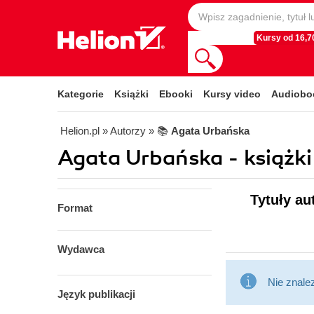
Kursy od 16,70
Kategorie
Książki
Ebooki
Kursy video
Audiobo
Helion.pl
» Autorzy
» 📚
Agata Urbańska
Agata Urbańska - książki
Tytuły au
Format
Wydawca
Nie znale
Język publikacji