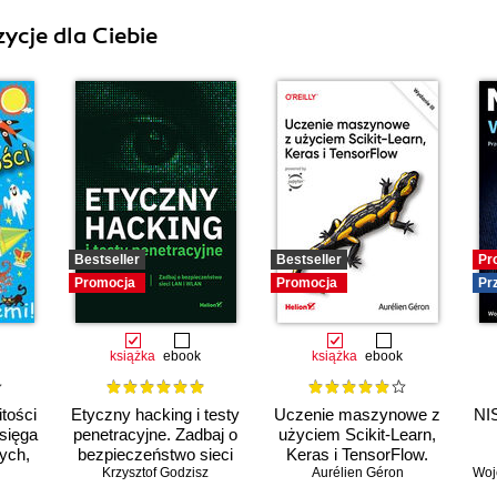
ycje dla Ciebie
Bestseller
Bestseller
Pr
Promocja
Promocja
Pr
książka
ebook
książka
ebook
tości
Etyczny hacking i testy
Uczenie maszynowe z
NIS
Księga
penetracyjne. Zadbaj o
użyciem Scikit-Learn,
ych,
bezpieczeństwo sieci
Keras i TensorFlow.
ych
Krzysztof Godzisz
LAN i WLAN
Aurélien Géron
Wydanie III
Woj