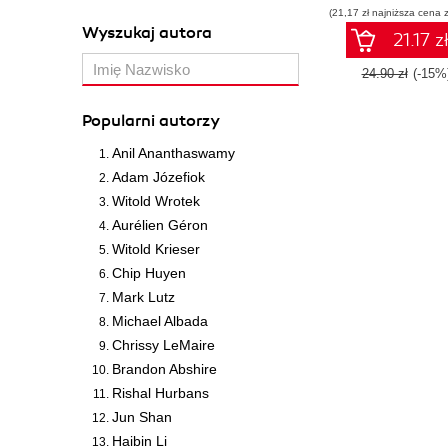
(21,17 zł najniższa cena z
Wyszukaj autora
21.17 z
24.90 zł
(-15%
Popularni autorzy
Anil Ananthaswamy
Adam Józefiok
Witold Wrotek
Aurélien Géron
Witold Krieser
Chip Huyen
Mark Lutz
Michael Albada
Chrissy LeMaire
Brandon Abshire
Rishal Hurbans
Jun Shan
Haibin Li