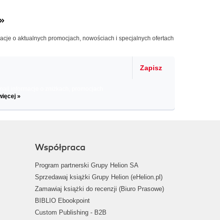
»
macje o aktualnych promocjach, nowościach i specjalnych ofertach
Zapisz
il informacje o zniżkach, promocjach
więcej »
Współpraca
Program partnerski Grupy Helion SA
Sprzedawaj książki Grupy Helion (eHelion.pl)
Zamawiaj książki do recenzji (Biuro Prasowe)
BIBLIO Ebookpoint
Custom Publishing - B2B