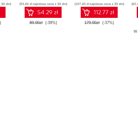
 30 dni)
(53,40 zł najniższa cena z 30 dni)
(107,40 zł najniższa cena z 30 dni)
(62,
ł
54.29 zł
112.77 zł
)
89.00zł
(-39%)
179.00zł
(-37%)
W 