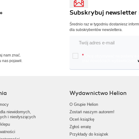
»
Subskrybuj newsletter 
Średnio raz w tygodniu dostaniesz infor
dla subskrybentów newslettera.
Daj nam znać.
*
Chcę otrzymywać na podany e-ma
u nas pojawił.
oraz nowościach wydawniczych.
nia
Wydawnictwo Helion
mocy
O Grupie Helion
dla niewidomych,
Zostań naszym autorem!
ych i niesłyszących
Oceń książkę
klepu
Zgłoś erratę
ywatności
Przykłady do książek