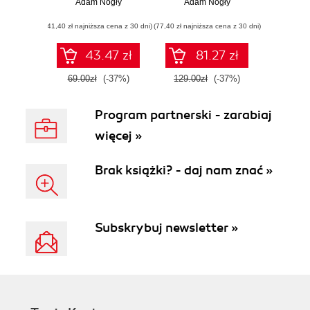
wprowadzenie do
Adam Nogły
Adam Nogły
vCenter
(41,40 zł najniższa cena z 30 dni)
(77,40 zł najniższa cena z 30 dni)
43.47 zł
81.27 zł
69.00zł
(-37%)
129.00zł
(-37%)
Program partnerski - zarabiaj
więcej »
Brak książki? - daj nam znać »
Subskrybuj newsletter »