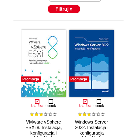
Filtruj »
Promocja
Promocja
książka
ebook
książka
ebook
VMware vSphere
Windows Server
ESXi 8. Instalacja,
2022. Instalacja i
konfiguracja i
konfiguracja