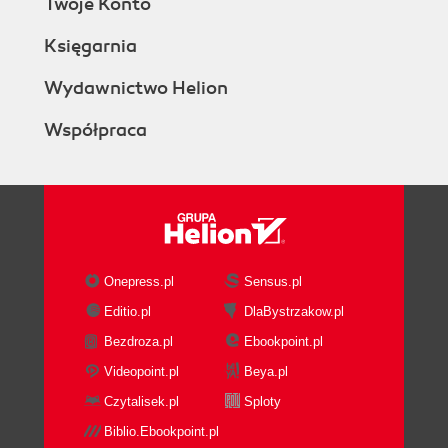
Twoje Konto
Księgarnia
Wydawnictwo Helion
Współpraca
Onepress.pl
Sensus.pl
Editio.pl
DlaBystrzakow.pl
Bezdroza.pl
Ebookpoint.pl
Videopoint.pl
Beya.pl
Czytalisek.pl
Sploty
Biblio.Ebookpoint.pl