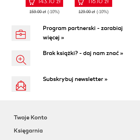
automation with
the MS-300 exam
143.10 zł
116.10 zł
minimal coding
on the first attempt
159.00 zł
(-10%)
129.00 zł
(-10%)
Program partnerski - zarabiaj
więcej »
Brak książki? - daj nam znać »
Subskrybuj newsletter »
Twoje Konto
Księgarnia