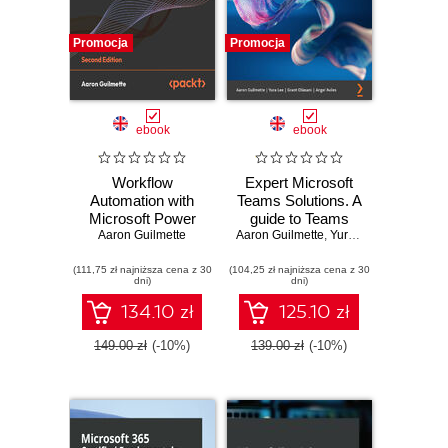
Promocja
Promocja
ebook
ebook
Workflow
Expert Microsoft
Automation with
Teams Solutions. A
Microsoft Power
guide to Teams
Automate. Use
Aaron Guilmette
Aaron Guilmette
architecture and
,
Yura Lee
,
Grant Olias
business process
integration for
(111,75 zł najniższa cena z 30
automation to
(104,25 zł najniższa cena z 30
advanced end
dni)
dni)
achieve digital
users and
transformation with
administrators
134.10 zł
125.10 zł
minimal code -
Second Edition
149.00 zł
(-10%)
139.00 zł
(-10%)