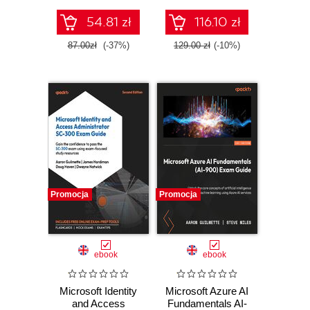
biznesowych.
desktop workflows
Wydanie II
using low-code
54.81 zł
116.10 zł
automation - Third
Edition
87.00zł
(-37%)
129.00 zł
(-10%)
Promocja
Promocja
ebook
ebook
Microsoft Identity
Microsoft Azure AI
and Access
Fundamentals AI-