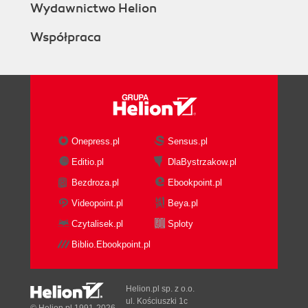
Wydawnictwo Helion
Współpraca
Onepress.pl
Sensus.pl
Editio.pl
DlaBystrzakow.pl
Bezdroza.pl
Ebookpoint.pl
Videopoint.pl
Beya.pl
Czytalisek.pl
Sploty
Biblio.Ebookpoint.pl
Helion.pl sp. z o.o.
ul. Kościuszki 1c
© Helion.pl 1991-2026