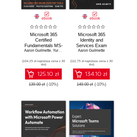
ebook
ebook
Microsoft 365
Microsoft 365
Certified
Identity and
Fundamentals MS-
Services Exam
Aaron Guilmette
900 Exam Guide.
,
Yura Lee
,
Marcos Zanre
Guide MS-100.
Aaron Guilmette
Gain the
Expert tips and
(104,25 zł najniższa cena z 30
knowledge and
(111,75 zł najniższa cena z 30
techniques to pass
dni)
dni)
problem-solving
the MS-100 exam
skills needed to
on the first attempt
125.10 zł
134.10 zł
pass the MS-900
exam on your first
139.00 zł
(-10%)
149.00 zł
(-10%)
attempt - Third
Edition