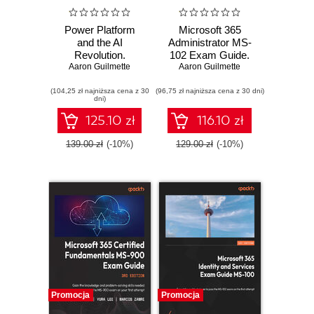
Power Platform
Microsoft 365
and the AI
Administrator MS-
Revolution.
102 Exam Guide.
Explore modern AI
Aaron Guilmette
Aaron Guilmette
Master the
services to
Microsoft 365
(104,25 zł najniższa cena z 30
develop apps,
(96,75 zł najniższa cena z 30 dni)
Identity and
dni)
bots, and
Security Platform
automation
and confidently
125.10 zł
116.10 zł
patterns to
pass the MS-102
enhance customer
exam
139.00 zł
(-10%)
129.00 zł
(-10%)
experiences
Promocja
Promocja