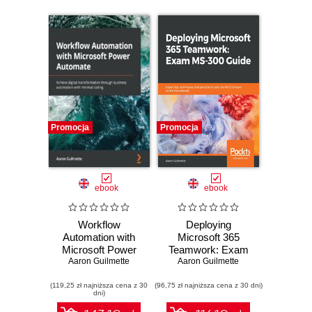
confidence -
Second Edition
Promocja
Promocja
ebook
ebook
Workflow
Deploying
Automation with
Microsoft 365
Microsoft Power
Teamwork: Exam
Automate. Achieve
Aaron Guilmette
MS-300 Guide.
Aaron Guilmette
digital
Expert tips,
(119,25 zł najniższa cena z 30
transformation
(96,75 zł najniższa cena z 30 dni)
techniques, and
dni)
through business
practices to pass