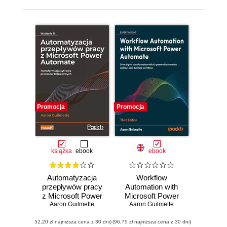
Promocja
Promocja
książka
ebook
ebook
Automatyzacja
Workflow
przepływów pracy
Automation with
z Microsoft Power
Microsoft Power
Aaron Guilmette
Automate.
Automate. Design
Aaron Guilmette
Transformacja
and scale AI-
(52,20 zł najniższa cena z 30 dni)
cyfrowa procesów
(96,75 zł najniższa cena z 30 dni)
powered cloud and