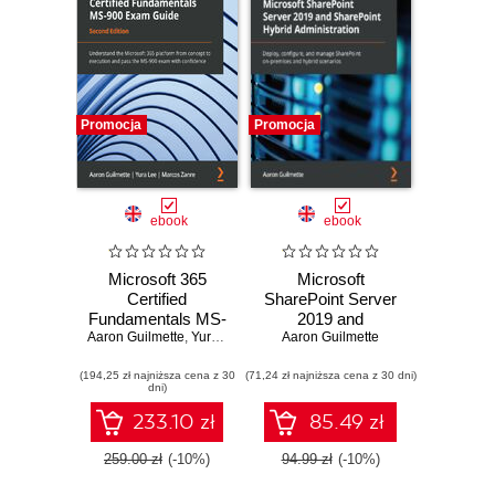
Promocja
Promocja
ebook
ebook
Microsoft 365
Microsoft
Certified
SharePoint Server
Fundamentals MS-
2019 and
Aaron Guilmette
900 Exam Guide.
,
Yura Lee
,
Marcos Zanre
SharePoint Hybrid
Aaron Guilmette
Understand the
Administration.
(194,25 zł najniższa cena z 30
Microsoft 365
(71,24 zł najniższa cena z 30 dni)
Deploy, configure,
dni)
platform from
and manage
concept to
SharePoint on-
233.10 zł
85.49 zł
execution and
premises and
pass the MS-900
hybrid scenarios
259.00 zł
(-10%)
94.99 zł
(-10%)
exam with