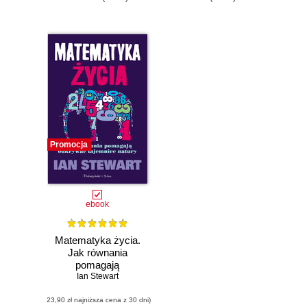
Promocja
ebook
Matematyka życia.
Jak równania
pomagają
odkrywać
Ian Stewart
tajemnice natury
(23,90 zł najniższa cena z 30 dni)