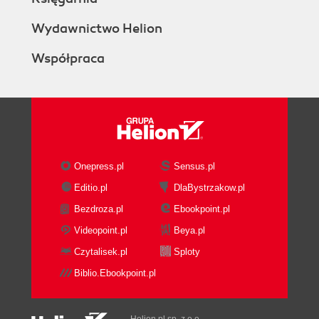
Wydawnictwo Helion
Współpraca
Onepress.pl
Sensus.pl
Editio.pl
DlaBystrzakow.pl
Bezdroza.pl
Ebookpoint.pl
Videopoint.pl
Beya.pl
Czytalisek.pl
Sploty
Biblio.Ebookpoint.pl
Helion.pl sp. z o.o.