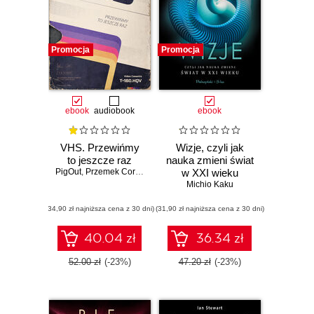
Promocja
Promocja
ebook
audiobook
ebook
VHS. Przewińmy
Wizje, czyli jak
to jeszcze raz
nauka zmieni świat
PigOut
,
Przemek Corso
w XXI wieku
Michio Kaku
(34,90 zł najniższa cena z 30 dni)
(31,90 zł najniższa cena z 30 dni)
40.04 zł
36.34 zł
52.00 zł
(-23%)
47.20 zł
(-23%)