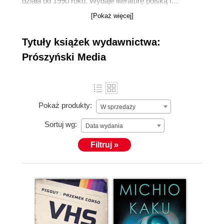
działa od 1990 roku. Wydaje literaturę polską i
światową, zarówno klasykę, jak i prozę współczesną,
[Pokaż więcej]
literaturę faktu i biografie, kulinaria, książki
popularnonaukowe oraz dla dzieci i młodzieży.
Tytuły książek wydawnictwa:
Prószyński Media
Pokaż produkty:
W sprzedaży
Sortuj wg:
Data wydania
Filtruj »