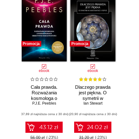
Promocja
Promocja
ebook
ebook
Cała prawda.
Dlaczego prawda
Rozważania
jest piękna. O
kosmologa o
symetrii w
poszukiwaniach
P.J.E. Peebles
matematyce i
Ian Stewart
obiektywnej
fizyce
(37,89 zł najniższa cena z 30 dni)
rzeczywistości
(20,90 zł najniższa cena z 30 dni)
43.12 zł
24.02 zł
56.00 zł
(-23%)
31.20 zł
(-23%)