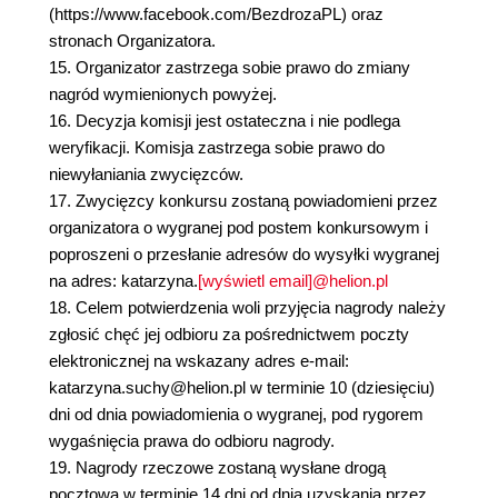
(https://www.facebook.com/BezdrozaPL) oraz
stronach Organizatora.
15. Organizator zastrzega sobie prawo do zmiany
nagród wymienionych powyżej.
16. Decyzja komisji jest ostateczna i nie podlega
weryfikacji. Komisja zastrzega sobie prawo do
niewyłaniania zwycięzców.
17. Zwycięzcy konkursu zostaną powiadomieni przez
organizatora o wygranej pod postem konkursowym i
poproszeni o przesłanie adresów do wysyłki wygranej
na adres: katarzyna.
[wyświetl email]@helion.pl
18. Celem potwierdzenia woli przyjęcia nagrody należy
zgłosić chęć jej odbioru za pośrednictwem poczty
elektronicznej na wskazany adres e-mail:
katarzyna.suchy@helion.pl w terminie 10 (dziesięciu)
dni od dnia powiadomienia o wygranej, pod rygorem
wygaśnięcia prawa do odbioru nagrody.
19. Nagrody rzeczowe zostaną wysłane drogą
pocztową w terminie 14 dni od dnia uzyskania przez