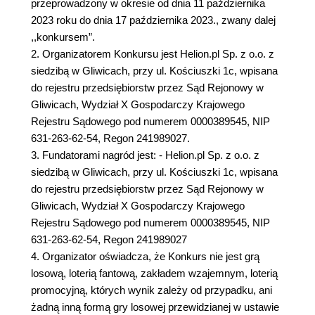
przeprowadzony w okresie od dnia 11 października
2023 roku do dnia 17 października 2023., zwany dalej
,,konkursem”.
2. Organizatorem Konkursu jest Helion.pl Sp. z o.o. z
siedzibą w Gliwicach, przy ul. Kościuszki 1c, wpisana
do rejestru przedsiębiorstw przez Sąd Rejonowy w
Gliwicach, Wydział X Gospodarczy Krajowego
Rejestru Sądowego pod numerem 0000389545, NIP
631-263-62-54, Regon 241989027.
3. Fundatorami nagród jest: - Helion.pl Sp. z o.o. z
siedzibą w Gliwicach, przy ul. Kościuszki 1c, wpisana
do rejestru przedsiębiorstw przez Sąd Rejonowy w
Gliwicach, Wydział X Gospodarczy Krajowego
Rejestru Sądowego pod numerem 0000389545, NIP
631-263-62-54, Regon 241989027
4. Organizator oświadcza, że Konkurs nie jest grą
losową, loterią fantową, zakładem wzajemnym, loterią
promocyjną, których wynik zależy od przypadku, ani
żadną inną formą gry losowej przewidzianej w ustawie