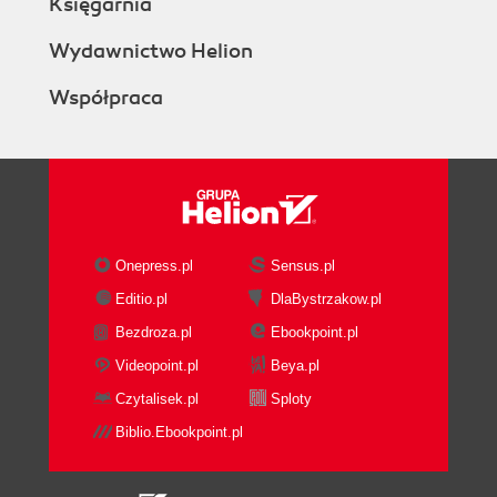
Księgarnia
Wydawnictwo Helion
Współpraca
Onepress.pl
Sensus.pl
Editio.pl
DlaBystrzakow.pl
Bezdroza.pl
Ebookpoint.pl
Videopoint.pl
Beya.pl
Czytalisek.pl
Sploty
Biblio.Ebookpoint.pl