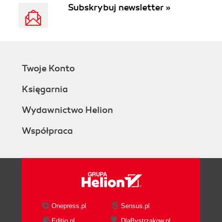
Subskrybuj newsletter »
Twoje Konto
Księgarnia
Wydawnictwo Helion
Współpraca
Onepress.pl
Sensus.pl
Editio.pl
DlaBystrzakow.pl