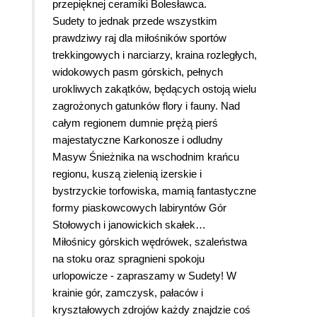
przepięknej ceramiki Bolesławca.
Sudety to jednak przede wszystkim
prawdziwy raj dla miłośników sportów
trekkingowych i narciarzy, kraina rozległych,
widokowych pasm górskich, pełnych
urokliwych zakątków, będących ostoją wielu
zagrożonych gatunków flory i fauny. Nad
całym regionem dumnie prężą pierś
majestatyczne Karkonosze i odludny
Masyw Śnieżnika na wschodnim krańcu
regionu, kuszą zielenią izerskie i
bystrzyckie torfowiska, mamią fantastyczne
formy piaskowcowych labiryntów Gór
Stołowych i janowickich skałek…
Miłośnicy górskich wędrówek, szaleństwa
na stoku oraz spragnieni spokoju
urlopowicze - zapraszamy w Sudety! W
krainie gór, zamczysk, pałaców i
kryształowych zdrojów każdy znajdzie coś