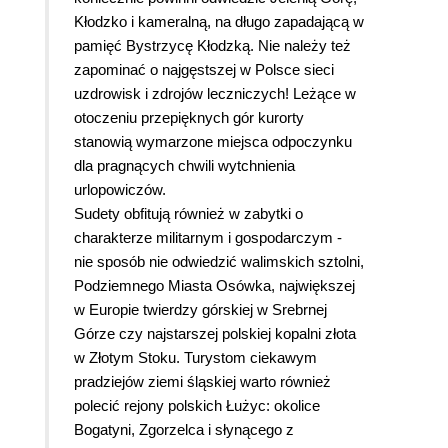
Kłodzko i kameralną, na długo zapadającą w
pamięć Bystrzycę Kłodzką. Nie należy też
zapominać o najgęstszej w Polsce sieci
uzdrowisk i zdrojów leczniczych! Leżące w
otoczeniu przepięknych gór kurorty
stanowią wymarzone miejsca odpoczynku
dla pragnących chwili wytchnienia
urlopowiczów.
Sudety obfitują również w zabytki o
charakterze militarnym i gospodarczym -
nie sposób nie odwiedzić walimskich sztolni,
Podziemnego Miasta Osówka, największej
w Europie twierdzy górskiej w Srebrnej
Górze czy najstarszej polskiej kopalni złota
w Złotym Stoku. Turystom ciekawym
pradziejów ziemi śląskiej warto również
polecić rejony polskich Łużyc: okolice
Bogatyni, Zgorzelca i słynącego z