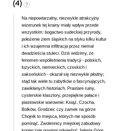
(4)
Na niepowtarzalny, niezwykle atrakcyjny
wizerunek tej krainy miały wpływ przede
wszystkim: bogactwo sudeckiej przyrody,
położenie ziem śląskich na styku kilku kultur
i ich wzajemna infiltracja przez niemal
dwadzieścia stuleci. Dziś widzimy, że
fenomen współistnienia tradycji - polskich,
łużyckich, niemieckich, czeskich i
saksońskich - okazał się niezwykle płodny;
stąd tak wiele tu zabytków o fascynujących,
zawikłanych historiach. Prastare ruiny,
cysterskie klasztory, przepiękne pałace i
piastowskie warownie: Książ, Czocha,
Bolków, Grodziec czy zamek na górze
Chojnik to miejsca, których nie sposób
pominąć. Zwolennicy miejskiej zabudowy
koniecznie powinni odwiedzić Jelenią Górę,