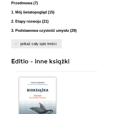
Przedmowa (7)
1. Mój światopogląd (15)
2. Etapy rozwoju (21)
3. Podstawowa czystość umysłu (29)
4. Etap podstawowy - postrzeganie przyjaciół i
pokaż cały spis treści
wrogów (43)
5. Etap pierwszy - dostrzeżenie przyjaciół (55)
Editio - inne książki
6. Etap drugi - docenienie życzliwości (65)
7. Etap trzeci - odwzajemnianie życzliwości (85)
8. Etap czwarty - nauka miłości (89)
9. Różnica pomiędzy miłością a przywiązaniem
(111)
10. Miłość jako podstawa praw człowieka (129)