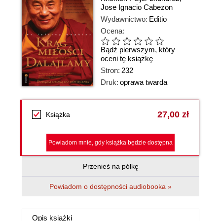
Jose Ignacio Cabezon
Wydawnictwo:
Editio
Ocena:
Bądź pierwszym, który
oceni tę książkę
Stron:
232
Druk:
oprawa twarda
27,00 zł
Książka
Powiadom mnie, gdy książka będzie dostępna
Przenieś na półkę
Powiadom o dostępności audiobooka »
Opis
książki