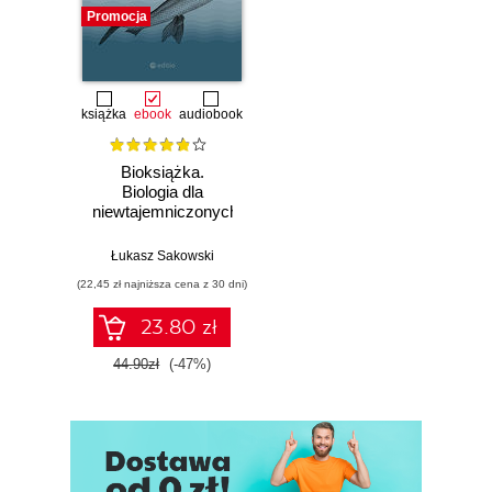
Promocja
11. Rozszerzanie kręgu miłości (137)
12. Etap piąty - potęga współczucia (149)
13. Etap szósty - pełne zaangażowanie (171)
książka
ebook
audiobook
14. Etap siódmy - poszukiwanie altruistycznego
Bioksiążka.
Biologia dla
oświecenia (177)
niewtajemniczonych
15. Przemożna siła altruizmu (205)
Łukasz Sakowski
16. Działanie pod wpływem miłości (215)
(22,45 zł najniższa cena z 30 dni)
Wybrana bibliografia (227)
23.80 zł
44.90zł
(-47%)