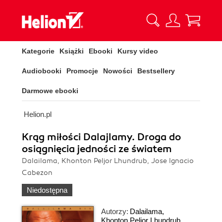
Kategorie
Książki
Ebooki
Kursy video
Audiobooki
Promocje
Nowości
Bestsellery
Darmowe ebooki
Helion.pl
Krąg miłości Dalajlamy. Droga do
osiągnięcia jedności ze światem
Dalailama, Khonton Peljor Lhundrub, Jose Ignacio
Cabezon
Niedostępna
Autorzy:
Dalailama
,
Khonton Peljor Lhundrub
,