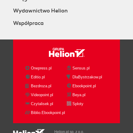
Wydawnictwo Helion
Współpraca
Onepress.pl
Sensus.pl
Editio.pl
DlaBystrzakow.pl
Bezdroza.pl
Ebookpoint.pl
Videopoint.pl
Beya.pl
Czytalisek.pl
Sploty
Biblio.Ebookpoint.pl
Helion.pl sp. z o.o.