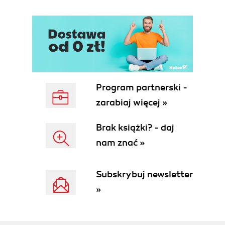
2. Wymagania produkcyjne dla agenta działającego
24/7
● Stabilność
● Odporność na błędy
● Zarządzanie kontekstem
● Integracje i bezpieczeństwo
● Monitoring i telemetria
CZĘŚĆ II — Projektowanie Agenta Gotowego do
Wdrożenia
3. Architektura agenta AI
Program partnerski -
● Warstwa logiki agenta
● Warstwa narzędzi i integracji
zarabiaj więcej »
● Warstwa pamięci i kontekstu
● Warstwa komunikacji (API, webhooki, eventy)
● Warstwa bezpieczeństwa
Brak książki? - daj
4. Projektowanie przepływów działania (Agent Loop)
nam znać »
● Planowanie
● Wykonywanie
● Ewaluacja
● Korekta i kontynuacja
Subskrybuj newsletter
● Przykłady realnych pętli działania
5. Wybór środowiska i technologii
»
● Chmura: Azure, AWS, GCP
● Serwery vs. serverless
● Bazy danych i pamięć trwała
● Kolejki i eventy