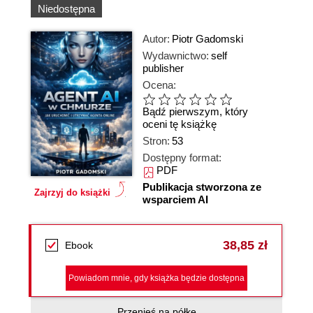
Niedostępna
Autor:
Piotr Gadomski
Wydawnictwo:
self
publisher
Ocena:
Bądź pierwszym, który
oceni tę książkę
Stron:
53
Dostępny format:
PDF
Publikacja stworzona ze
Zajrzyj do książki
wsparciem AI
38,85 zł
Ebook
Powiadom mnie, gdy książka będzie dostępna
Przenieś na półkę