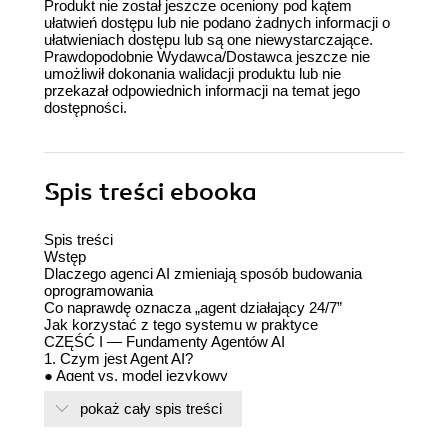
Produkt nie został jeszcze oceniony pod kątem
ułatwień dostępu lub nie podano żadnych informacji o
ułatwieniach dostępu lub są one niewystarczające.
Prawdopodobnie Wydawca/Dostawca jeszcze nie
umożliwił dokonania walidacji produktu lub nie
przekazał odpowiednich informacji na temat jego
dostępności.
Spis treści
ebooka
Spis treści
Wstęp
Dlaczego agenci AI zmieniają sposób budowania
oprogramowania
Co naprawdę oznacza „agent działający 24/7”
Jak korzystać z tego systemu w praktyce
CZĘŚĆ I — Fundamenty Agentów AI
1. Czym jest Agent AI?
● Agent vs. model językowy
● Architektura decyzyjna i pętle działania
pokaż cały spis treści
● Kontekst, pamięć, narzędzia i środowisko
● Typy agentów: zadaniowe, autonomiczne,
hybrydowe