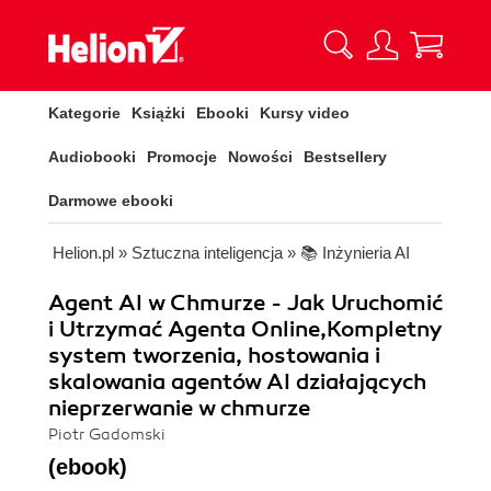
Kategorie
Książki
Ebooki
Kursy video
Audiobooki
Promocje
Nowości
Bestsellery
Darmowe ebooki
Helion.pl
»
Sztuczna inteligencja
»
📚 Inżynieria AI
Agent AI w Chmurze - Jak Uruchomić
i Utrzymać Agenta Online,Kompletny
system tworzenia, hostowania i
skalowania agentów AI działających
nieprzerwanie w chmurze
Piotr Gadomski
(ebook)