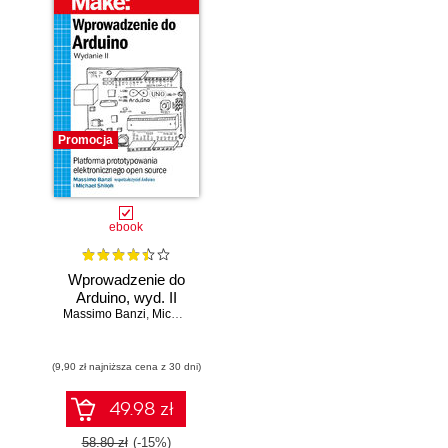
Promocja
ebook
Wprowadzenie do
Arduino, wyd. II
Massimo Banzi
,
Michael Shiloh
(9,90 zł najniższa cena z 30 dni)
49.98 zł
58.80 zł
(-15%)