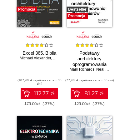
Promocja
Bestseller
Promocja
książka
ebook
książka
ebook
Excel 365. Biblia
Podstawy
Michael Alexander
,
Dick Kusleika
architektury
oprogramowania
Mark Richards
dla inżynierów.
,
Neal Ford
Wydanie II
(107,40 zł najniższa cena z 30
(77,40 zł najniższa cena z 30 dni)
dni)
112.77 zł
81.27 zł
179.00zł
(-37%)
129.00zł
(-37%)