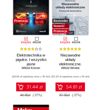
Promocja
Bestseller
Nowość
Promocja
książka
ebook
książka
ebook
Elektrotechnika w
Niezawodne
pigułce. I wszystko
układy
jasne
elektroniczne.
Witold Krieser
Witold Wrotek
Podręcznik
konstruktora
(29,94 zł najniższa cena z 30 dni)
(52,20 zł najniższa cena z 30 dni)
31.44 zł
54.81 zł
49.90zł
(-37%)
87.00zł
(-37%)