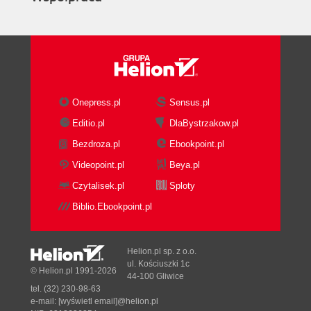
Onepress.pl
Sensus.pl
Editio.pl
DlaBystrzakow.pl
Bezdroza.pl
Ebookpoint.pl
Videopoint.pl
Beya.pl
Czytalisek.pl
Sploty
Biblio.Ebookpoint.pl
Helion.pl sp. z o.o.
ul. Kościuszki 1c
© Helion.pl 1991-2026
44-100 Gliwice
tel. (32) 230-98-63
e-mail:
[wyświetl email]@helion.pl