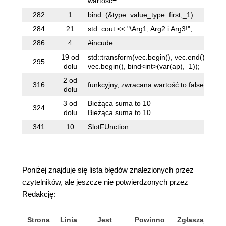
wartość="
wa
282
1
bind::(&type::value_type::first,_1)
bi
284
21
std::cout << "\Arg1, Arg2 i Arg3!";
st
286
4
#incude
#i
19 od
std::transform(vec.begin(), vec.end(),
st
295
dołu
vec.begin(), bind<int>(var(ap),_1));
ve
2 od
316
funkcyjny, zwracana wartość to false.
fu
dołu
3 od
Bieżąca suma to 10
Bi
324
dołu
Bieżąca suma to 10
Bi
341
10
SlotFUnction
Sl
Poniżej znajduje się lista błędów znalezionych przez
czytelników, ale jeszcze nie potwierdzonych przez
Redakcję:
Strona
Linia
Jest
Powinno
Zgłaszający