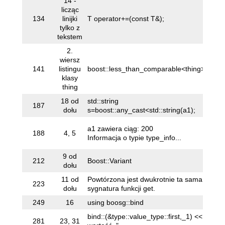
14 -
licząc
134
linijki
T operator+=(const T&);
T 
tylko z
tekstem
2.
wiersz
141
listingu
boost::less_than_comparable<thing>
bo
klasy
thing
18 od
std::string
st
187
dołu
s=boost::any_cast<std::string(a1);
s=
a1
a1 zawiera ciąg: 200
188
4, 5
a2
Informacja o typie type_info...
In
9 od
212
Boost::Variant
Bo
dołu
11 od
Powtórzona jest dwukrotnie ta sama
223
RI
dołu
sygnatura funkcji get.
249
16
using boosg::bind
us
bind::(&type::value_type::first,_1) << ",
bi
281
23, 31