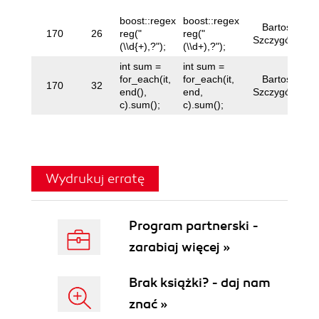
boost::regex
boost::regex
Bartosz
170
26
reg("
reg("
Szczygólski
(\\d{+),?");
(\\d+),?");
int sum =
int sum =
for_each(it,
for_each(it,
Bartosz
170
32
end(),
end,
Szczygólski
c).sum();
c).sum();
Wydrukuj erratę
Program partnerski -
zarabiaj więcej »
Brak książki? - daj nam
znać »