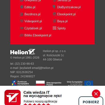
Onepress.pl
Sensus.pl
Editio.pl
DlaBystrzakow.pl
Bezdroza.pl
Ebookpoint.pl
Videopoint.pl
Beya.pl
Czytalisek.pl
Sploty
Biblio.Ebookpoint.pl
Helion.pl sp. z o.o.
ul. Kościuszki 1c
© Helion.pl 1991-2026
44-100 Gliwice
tel. (32) 230-98-63
e-mail:
[wyświetl email]@helion.pl
NIP: 6312636254
Regon: 241989027
Designed with ♥ by
Tonik.pl