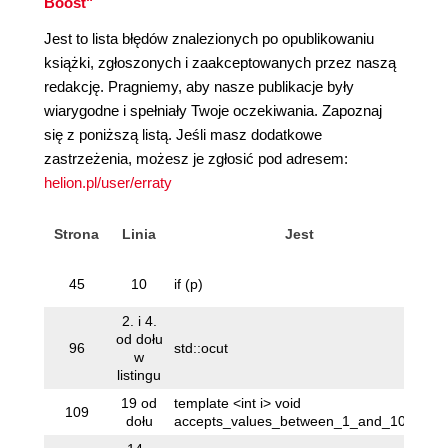
Boost"
Jest to lista błędów znalezionych po opublikowaniu
książki, zgłoszonych i zaakceptowanych przez naszą
redakcję. Pragniemy, aby nasze publikacje były
wiarygodne i spełniały Twoje oczekiwania. Zapoznaj
się z poniższą listą. Jeśli masz dodatkowe
zastrzeżenia, możesz je zgłosić pod adresem:
helion.pl/user/erraty
Strona
Linia
Jest
if
45
10
if (p)
{
2. i 4.
od dołu
96
std::ocut
st
w
listingu
19 od
template <int i> void
te
109
dołu
accepts_values_between_1_and_100()
a