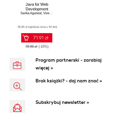
Java for Web
Development
Sarika Agarwal
,
Vivek Gupta
(36,90 zł najniższa cena z 30 dni)
71.91 zł
79.90 zł
(-10%)
Program partnerski - zarabiaj
więcej »
Brak książki? - daj nam znać »
Subskrybuj newsletter »