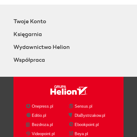
Twoje Konto
Księgarnia
Wydawnictwo Helion
Współpraca
Onepress.pl
Sensus.pl
Editio.pl
DlaBystrzakow.pl
Bezdroza.pl
Ebookpoint.pl
Videopoint.pl
Beya.pl