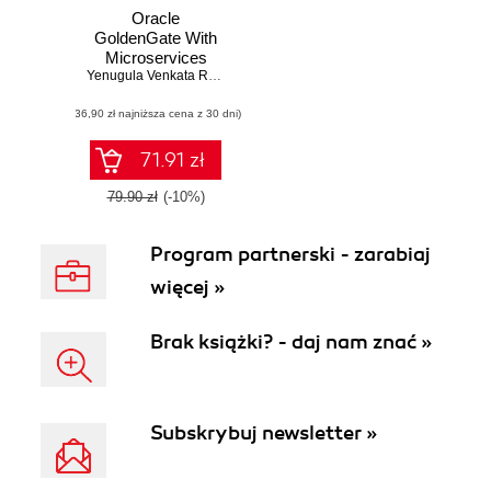
Oracle
GoldenGate With
Microservices
Yenugula Venkata Ravi Kumar
,
Mariami Kupatadze
,
Konstantin Ker
(36,90 zł najniższa cena z 30 dni)
71.91 zł
79.90 zł
(-10%)
Program partnerski - zarabiaj
więcej »
Brak książki? - daj nam znać »
Subskrybuj newsletter »