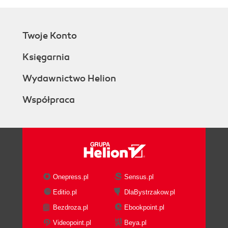
Twoje Konto
Księgarnia
Wydawnictwo Helion
Współpraca
Onepress.pl
Sensus.pl
Editio.pl
DlaBystrzakow.pl
Bezdroza.pl
Ebookpoint.pl
Videopoint.pl
Beya.pl