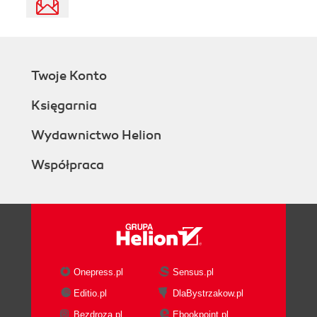
Twoje Konto
Księgarnia
Wydawnictwo Helion
Współpraca
Onepress.pl
Sensus.pl
Editio.pl
DlaBystrzakow.pl
Bezdroza.pl
Ebookpoint.pl