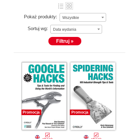
Pokaż produkty:
Wszystkie
Sortuj wg:
Data wydania
Filtruj »
Promocja
Promocja