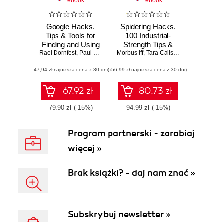
ebook
ebook
Google Hacks.
Spidering Hacks.
Tips & Tools for
100 Industrial-
Finding and Using
Strength Tips &
Rael Dornfest
the World's
,
Paul Bausch
,
Tara Calishain
Morbus Iff
Tools
,
Tara Calishain
Information. 3rd
(47,94 zł najniższa cena z 30 dni)
Edition
(56,99 zł najniższa cena z 30 dni)
67.92 zł
80.73 zł
79.90 zł
(-15%)
94.99 zł
(-15%)
Program partnerski - zarabiaj
więcej »
Brak książki? - daj nam znać »
Subskrybuj newsletter »