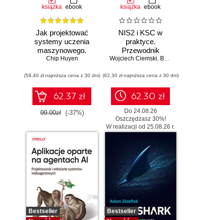
książka
ebook
książka
ebook
Jak projektować
NIS2 i KSC w
systemy uczenia
praktyce.
maszynowego.
Przewodnik
Chip Huyen
Iteracyjne
Wojciech Ciemski
wdrożeniowy dla
,
Bartłomiej Wieczorek
tworzenie aplikacji
organizacji
(59,40 zł najniższa cena z 30 dni)
gotowych do pracy
(62,30 zł najniższa cena z 30 dni)
62.37 zł
62.30 zł
Do 24.08.26
99.00zł
(-37%)
Oszczędzasz 30%!
W realizacji od 25.08.26 r.
Bestseller
Bestseller