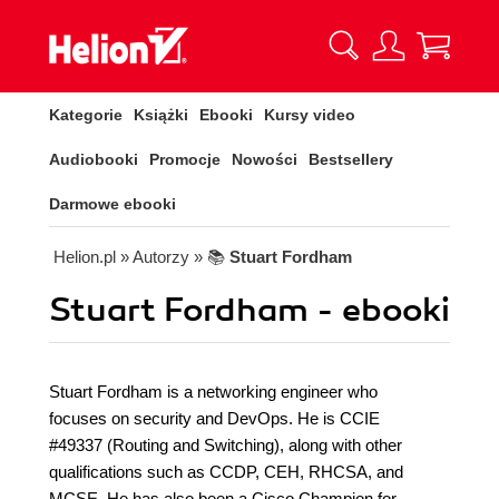
Kategorie
Książki
Ebooki
Kursy video
Audiobooki
Promocje
Nowości
Bestsellery
Darmowe ebooki
Helion.pl
» Autorzy
» 📚
Stuart Fordham
Stuart Fordham - ebooki
Stuart Fordham is a networking engineer who
focuses on security and DevOps. He is CCIE
#49337 (Routing and Switching), along with other
qualifications such as CCDP, CEH, RHCSA, and
MCSE. He has also been a Cisco Champion for