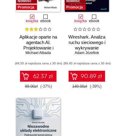
Nowość
Nowość
Promocja
Promocja
książka
ebook
książka
ebook
Aplikacje oparte na
Wireshark. Analiza
agentach AI.
ruchu sieciowego i
Projektowanie i
wykrywanie
Michael Albada
wdrażanie
Adam Józefiok
włamań
systemów
(49,50 zł najniższa cena z 30 dni)
wieloagentowych
(89,40 zł najniższa cena z 30 dni)
62.37 zł
90.89 zł
99.00zł
(-37%)
149.00zł
(-39%)