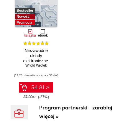
Bestseller
Nowość
Promocja
książka
ebook
Niezawodne
układy
elektroniczne.
Witold Wrotek
Podręcznik
konstruktora
(52,20 zł najniższa cena z 30 dni)
54.81 zł
87.00zł
(-37%)
Program partnerski - zarabiaj
więcej »