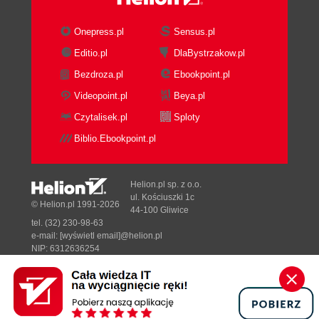
Onepress.pl
Sensus.pl
Editio.pl
DlaBystrzakow.pl
Bezdroza.pl
Ebookpoint.pl
Videopoint.pl
Beya.pl
Czytalisek.pl
Sploty
Biblio.Ebookpoint.pl
Helion.pl sp. z o.o.
ul. Kościuszki 1c
© Helion.pl 1991-2026
44-100 Gliwice
tel. (32) 230-98-63
e-mail:
[wyświetl email]@helion.pl
NIP: 6312636254
Regon: 241989027
Designed with ♥ by
Tonik.pl