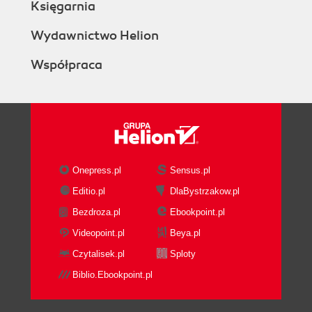
Księgarnia
Wydawnictwo Helion
Współpraca
Onepress.pl
Sensus.pl
Editio.pl
DlaBystrzakow.pl
Bezdroza.pl
Ebookpoint.pl
Videopoint.pl
Beya.pl
Czytalisek.pl
Sploty
Biblio.Ebookpoint.pl