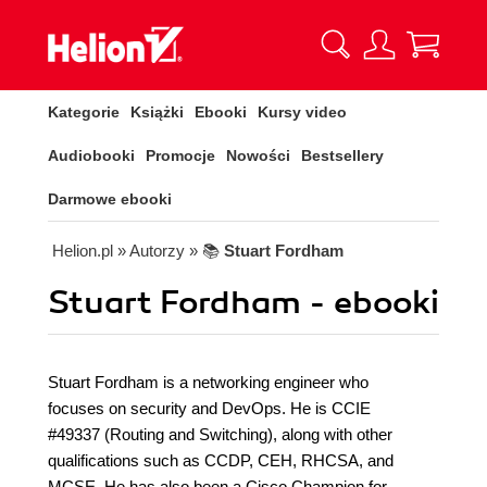
Kategorie
Książki
Ebooki
Kursy video
Audiobooki
Promocje
Nowości
Bestsellery
Darmowe ebooki
Helion.pl
» Autorzy
» 📚
Stuart Fordham
Stuart Fordham - ebooki
Stuart Fordham is a networking engineer who
focuses on security and DevOps. He is CCIE
#49337 (Routing and Switching), along with other
qualifications such as CCDP, CEH, RHCSA, and
MCSE. He has also been a Cisco Champion for