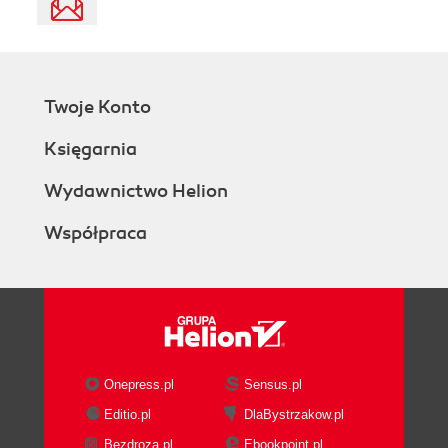
Twoje Konto
Księgarnia
Wydawnictwo Helion
Współpraca
Onepress.pl
Sensus.pl
Editio.pl
DlaBystrzakow.pl
Bezdroza.pl
Ebookpoint.pl