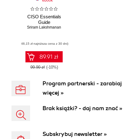
ebook
CISO Essentials
Guide
Sriram Lakshmanan
(46,15 zł najniższa cena z 30 dni)
89.91 zł
99.90 zł
(-10%)
Program partnerski - zarabiaj
więcej »
Brak książki? - daj nam znać »
Subskrybuj newsletter »