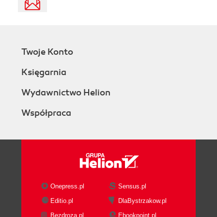
Twoje Konto
Księgarnia
Wydawnictwo Helion
Współpraca
Onepress.pl
Sensus.pl
Editio.pl
DlaBystrzakow.pl
Bezdroza.pl
Ebookpoint.pl