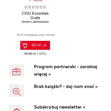
ebook
CISO Essentials
Guide
Sriram Lakshmanan
(46,15 zł najniższa cena z 30 dni)
89.91 zł
99.90 zł
(-10%)
Program partnerski - zarabiaj
więcej »
Brak książki? - daj nam znać »
Subskrybuj newsletter »