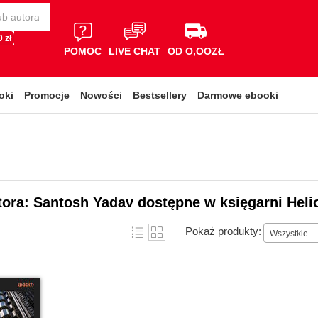
 zł
POMOC
LIVE CHAT
OD O,OOZŁ
oki
Promocje
Nowości
Bestsellery
Darmowe ebooki
tora: Santosh Yadav dostępne w księgarni Heli
Pokaż produkty:
Wszystkie