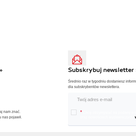
»
Subskrybuj newsletter 
Średnio raz w tygodniu dostaniesz infor
dla subskrybentów newslettera.
Daj nam znać.
*
Chcę otrzymywać na podany e-ma
u nas pojawił.
oraz nowościach wydawniczych.