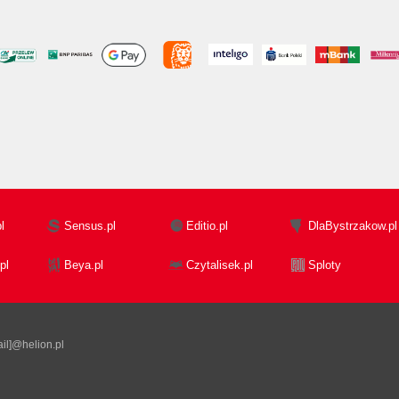
l
Sensus.pl
Editio.pl
DlaBystrzakow.pl
pl
Beya.pl
Czytalisek.pl
Sploty
il]@helion.pl