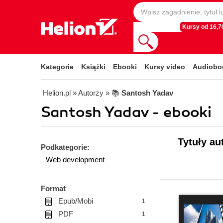
Kursy od 16,70
Kategorie
Książki
Ebooki
Kursy video
Audiobo
Helion.pl
» Autorzy
» 📚
Santosh Yadav
Santosh Yadav - ebooki
Tytuły au
Podkategorie:
Web development
Format
Epub/Mobi
1
PDF
1