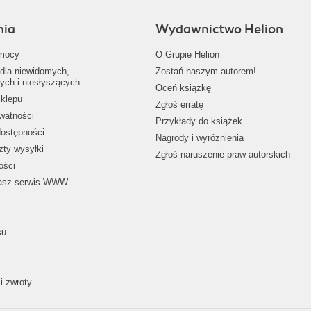
nia
Wydawnictwo Helion
mocy
O Grupie Helion
dla niewidomych,
Zostań naszym autorem!
ych i niesłyszących
Oceń książkę
klepu
Zgłoś erratę
ywatności
Przykłady do książek
dostępności
Nagrody i wyróżnienia
zty wysyłki
Zgłoś naruszenie praw autorskich
ości
nasz serwis WWW
su
i zwroty