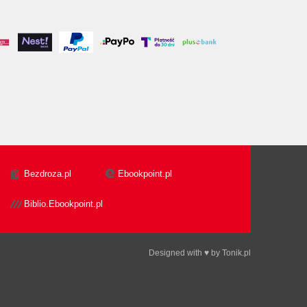
Bezdroza.pl
Ebookpoint.pl
Biblio.Ebookpoint.pl
Designed with ♥ by
Tonik.pl