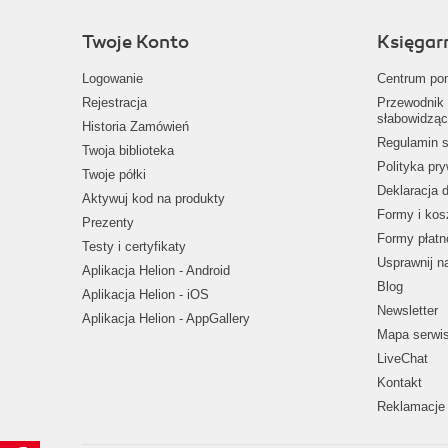
Twoje Konto
Księgar
Logowanie
Centrum po
Rejestracja
Przewodnik 
słabowidząc
Historia Zamówień
Regulamin s
Twoja biblioteka
Polityka pr
Twoje półki
Deklaracja 
Aktywuj kod na produkty
Formy i kos
Prezenty
Formy płatn
Testy i certyfikaty
Usprawnij 
Aplikacja Helion - Android
Blog
Aplikacja Helion - iOS
Newsletter
Aplikacja Helion - AppGallery
Mapa serwi
LiveChat
Kontakt
Reklamacje 