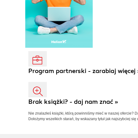
Program partnerski - zarabiaj więcej 
Brak książki? - daj nam znać »
Nie znalazłeś książki, którą powinniśmy mieć w naszej ofercie? 
Dołożymy wszelkich starań, by wskazany tytuł jak najszybciej się 