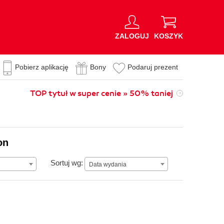
ZALOGUJ
KOSZYK
Pobierz aplikację
Bony
Podaruj prezent
TOP tytuł w super cenie » 50% taniej
on
Data wydania
Sortuj wg:
Data wydania