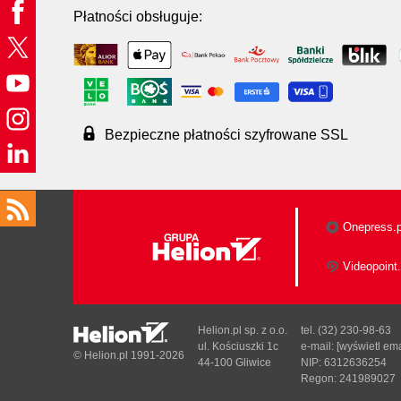
Płatności obsługuje:
Bezpieczne płatności szyfrowane SSL
Onepress.p
Videopoint.
Helion.pl sp. z o.o.
tel. (32) 230-98-63
ul. Kościuszki 1c
e-mail:
[wyświetl ema
© Helion.pl 1991-2026
44-100 Gliwice
NIP: 6312636254
Regon: 241989027