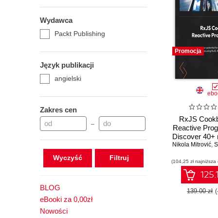
Wydawca
Packt Publishing
Promocja
Język publikacji
angielski
ebo
Zakres cen
RxJS Cookb
–
Reactive Pro
Discover 40+ 
Nikola Mitrović
solutions for
,
S
async, even
Wyczyść
(104,25 zł najniższa
web ap
125.
BLOG
139.00 zł
eBooki za 0,00zł
Nowości