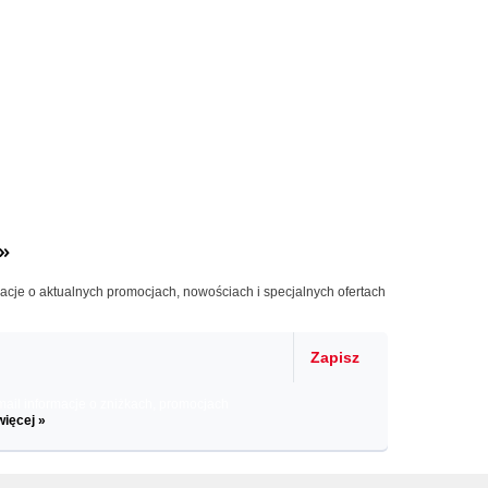
»
macje o aktualnych promocjach, nowościach i specjalnych ofertach
Zapisz
il informacje o zniżkach, promocjach
więcej »