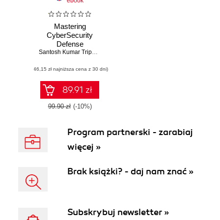
ebook
Mastering
CyberSecurity
Defense
Santosh Kumar Tripathi
(46,15 zł najniższa cena z 30 dni)
89.91 zł
99.90 zł
(-10%)
Program partnerski - zarabiaj
więcej »
Brak książki? - daj nam znać »
Subskrybuj newsletter »