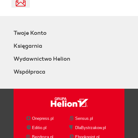
Twoje Konto
Księgarnia
Wydawnictwo Helion
Współpraca
Onepress.pl
Sensus.pl
Editio.pl
DlaBystrzakow.pl
Bezdroza.pl
Ebookpoint.pl