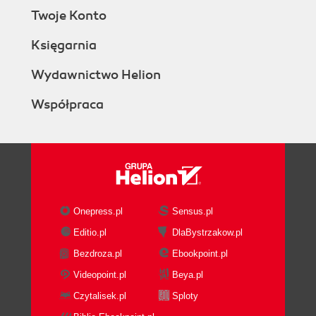
Twoje Konto
Księgarnia
Wydawnictwo Helion
Współpraca
Onepress.pl
Sensus.pl
Editio.pl
DlaBystrzakow.pl
Bezdroza.pl
Ebookpoint.pl
Videopoint.pl
Beya.pl
Czytalisek.pl
Sploty