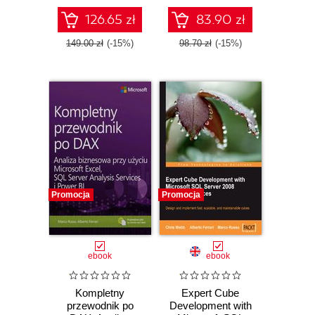
Microsoft Power
BI, SQL Server
126.65 zł
83.90 zł
Analysis Services i
Excel
149.00 zł
(-15%)
98.70 zł
(-15%)
Promocja
Promocja
ebook
ebook
Kompletny
Expert Cube
przewodnik po
Development with