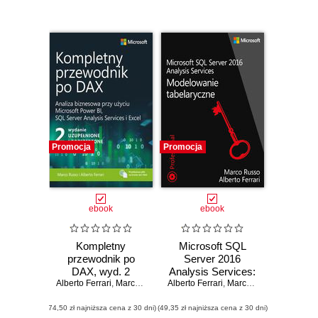
Promocja
Promocja
ebook
ebook
Kompletny
Microsoft SQL
przewodnik po
Server 2016
DAX, wyd. 2
Analysis Services:
Alberto Ferrari
rozszerzone.
,
Marco Russo
Alberto Ferrari
Modelowanie
,
Marco Russo
Analiza biznesowa
tabelaryczne
(74,50 zł najniższa cena z 30 dni)
przy użyciu
(49,35 zł najniższa cena z 30 dni)