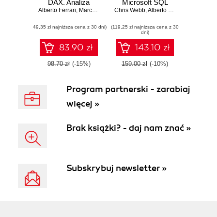
DAX. Analiza
Microsoft SQL
Alberto Ferrari
biznesowa przy
,
Marco Russo
Chris Webb
Server 2008
,
Alberto Ferrari
,
Marco Rus
użyciu Microsoft
Analysis Services.
(49,35 zł najniższa cena z 30 dni)
Excel, SQL Server
(119,25 zł najniższa cena z 30
Design and
dni)
Analysis Services i
implement fast,
Power BI
scalable and
83.90 zł
143.10 zł
maintainable cubes
with Microsoft SQL
98.70 zł
(-15%)
159.00 zł
(-10%)
Server 2008
Analysis Services
Program partnerski - zarabiaj
with this book and
więcej »
Brak książki? - daj nam znać »
Subskrybuj newsletter »