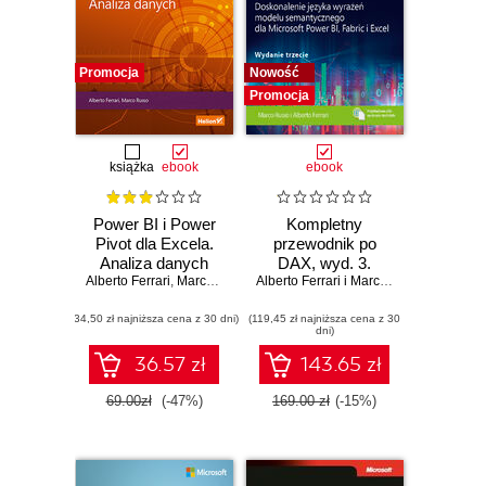
Promocja
Nowość
Promocja
książka
ebook
ebook
Power BI i Power
Kompletny
Pivot dla Excela.
przewodnik po
Analiza danych
DAX, wyd. 3.
Alberto Ferrari
,
Marco Russo
Doskonalenie
Alberto Ferrari i Marco Russo
języka wyrażeń
(34,50 zł najniższa cena z 30 dni)
(119,45 zł najniższa cena z 30
modelu
dni)
semantycznego
dla Microsoft
36.57 zł
143.65 zł
Power BI, Fabric i
Excel
69.00zł
(-47%)
169.00 zł
(-15%)