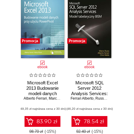
Promocja
Promocja
ebook
ebook
Microsoft Excel
Microsoft SQL
2013 Budowanie
Server 2012
modeli danych
Analysis Services:
Alberto Ferrari
przy użyciu
,
Marco Russo
Ferrari Alberto
Model
,
Russo Marco
,
Webb Ch
PowerPivot
tabelaryczny BISM
(49,35 zł najniższa cena z 30 dni)
(46,20 zł najniższa cena z 30 dni)
83.90 zł
78.54 zł
98.70 zł
(-15%)
92.40 zł
(-15%)