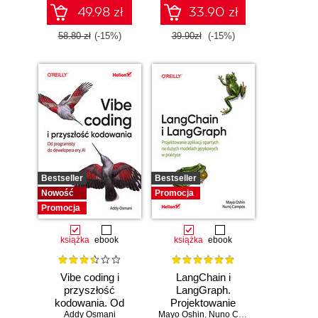
49.98 zł
33.90 zł
58.80 zł
(-15%)
39.90zł
(-15%)
Bestseller
Bestseller
Nowość
Promocja
Promocja
książka
ebook
książka
ebook
Vibe coding i
LangChain i
przyszłość
LangGraph.
kodowania. Od
Projektowanie
programisty do
Addy Osmani
Mayo Oshin
aplikacji opartych
,
Nuno Campos