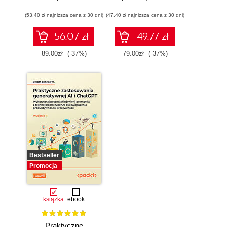
dewelopera ery AI
na dużych
(53,40 zł najniższa cena z 30 dni)
(47,40 zł najniższa cena z 30 dni)
modelach
językowych w
praktyce
56.07 zł
49.77 zł
89.00zł
(-37%)
79.00zł
(-37%)
Bestseller
Promocja
książka
ebook
Praktyczne