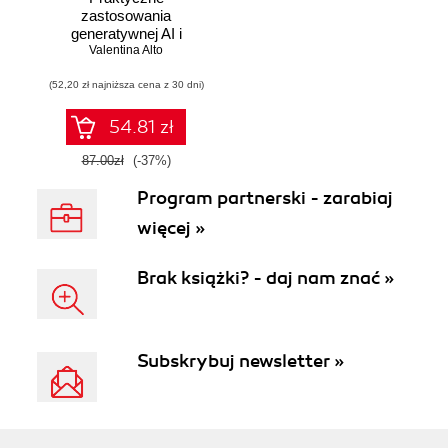
zastosowania
generatywnej AI i
Valentina Alto
ChatGPT.
Wykorzystaj
(52,20 zł najniższa cena z 30 dni)
potencjał inżynierii
promptów z
technologiami
54.81 zł
OpenAI dla
zwiększenia
87.00zł
(-37%)
produktywności i
Program partnerski - zarabiaj
kreatywności.
Wydanie II
więcej »
Brak książki? - daj nam znać »
Subskrybuj newsletter »