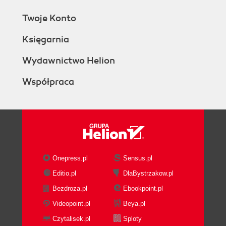
Twoje Konto
Księgarnia
Wydawnictwo Helion
Współpraca
Onepress.pl
Sensus.pl
Editio.pl
DlaBystrzakow.pl
Bezdroza.pl
Ebookpoint.pl
Videopoint.pl
Beya.pl
Czytalisek.pl
Sploty