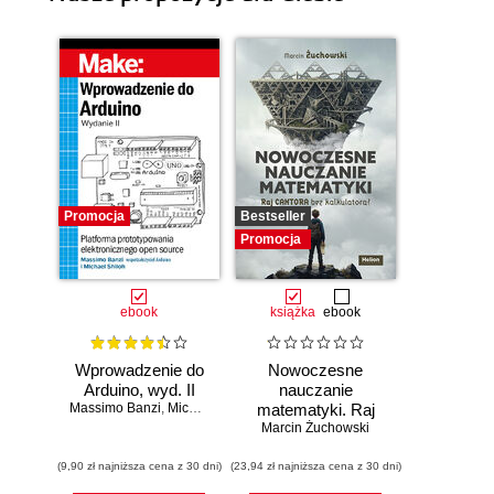
Promocja
Bestseller
Promocja
ebook
książka
ebook
Wprowadzenie do
Nowoczesne
Arduino, wyd. II
nauczanie
Massimo Banzi
,
Michael Shiloh
matematyki. Raj
Marcin Żuchowski
Cantora bez
kalkulatora?
(9,90 zł najniższa cena z 30 dni)
(23,94 zł najniższa cena z 30 dni)