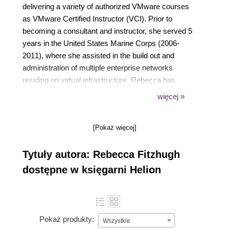
delivering a variety of authorized VMware courses
as VMware Certified Instructor (VCI). Prior to
becoming a consultant and instructor, she served 5
years in the United States Marine Corps (2006-
2011), where she assisted in the build out and
administration of multiple enterprise networks
residing on virtual infrastructure. Rebecca has
written several white papers and articles for Global
więcej »
Knowledge and VMware Press, as along with
previously authoring vSphere Virtual Machine
[Pokaż więcej]
Management (ISBN 9781782172185) for Packt
Publishing. Rebecca currently holds multiple IT
Tytuły autora: Rebecca Fitzhugh
industry certifications, including VMware Certified
Advanced Professional (VCAP) in Data Center
dostępne w księgarni Helion
Design (DCD), Data Center Administration (DCA),
and Cloud Infrastructure Administration (CIA). She
has been selected as a vExpert three times (2014,
2015, and 2016). You can follow Rebecca on Twitter
Pokaż produkty:
Wszystkie
(@RebeccaFitzhugh) or contact her via LinkedIn