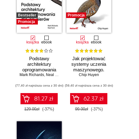
Bestseller
Promocja
Promocja
książka
ebook
książka
ebook
Podstawy
Jak projektować
architektury
systemy uczenia
oprogramowania
maszynowego.
Mark Richards
dla inżynierów.
,
Neal Ford
Chip Huyen
Iteracyjne
Wydanie II
tworzenie aplikacji
(77,40 zł najniższa cena z 30 dni)
(59,40 zł najniższa cena z 30 dni)
gotowych do pracy
81.27 zł
62.37 zł
129.00zł
(-37%)
99.00zł
(-37%)