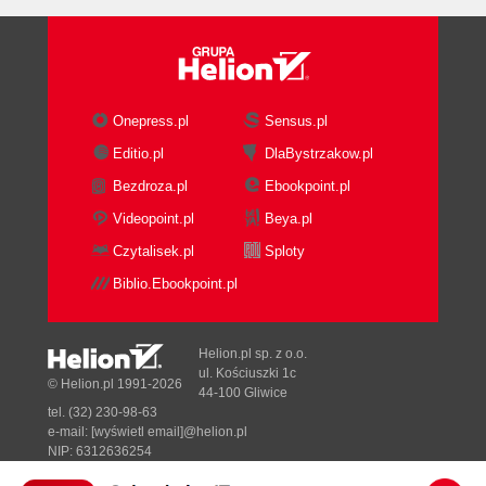
Onepress.pl
Sensus.pl
Editio.pl
DlaBystrzakow.pl
Bezdroza.pl
Ebookpoint.pl
Videopoint.pl
Beya.pl
Czytalisek.pl
Sploty
Biblio.Ebookpoint.pl
Helion.pl sp. z o.o.
ul. Kościuszki 1c
© Helion.pl 1991-2026
44-100 Gliwice
tel. (32) 230-98-63
e-mail:
[wyświetl email]@helion.pl
NIP: 6312636254
Regon: 241989027