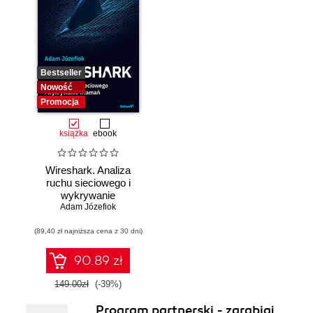
Bestseller
Nowość
Promocja
książka
ebook
Wireshark. Analiza
ruchu sieciowego i
wykrywanie
Adam Józefiok
włamań
(89,40 zł najniższa cena z 30 dni)
90.89 zł
149.00zł
(-39%)
Program partnerski - zarabiaj