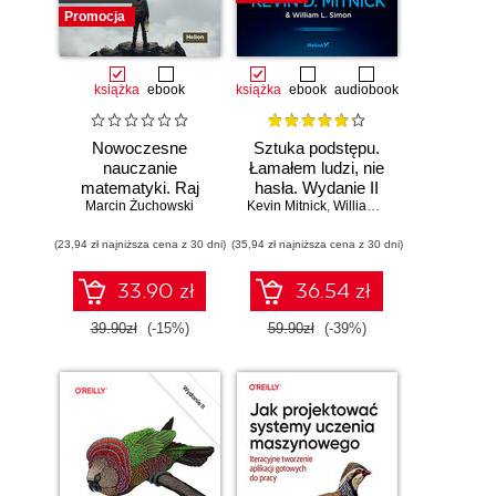
Promocja
książka
ebook
książka
ebook
audiobook
Nowoczesne
Sztuka podstępu.
nauczanie
Łamałem ludzi, nie
matematyki. Raj
hasła. Wydanie II
Marcin Żuchowski
Cantora bez
Kevin Mitnick
,
William L. Simon
kalkulatora?
(23,94 zł najniższa cena z 30 dni)
(35,94 zł najniższa cena z 30 dni)
33.90 zł
36.54 zł
39.90zł
(-15%)
59.90zł
(-39%)