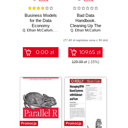
ebook
ebook
Business Models
Bad Data
for the Data
Handbook.
Economy
Cleaning Up The
Q. Ethan McCallum
,
Ken Gleason
Data So You Can
Q. Ethan McCallum
Get Back To Work
(77,40 zł najniższa cena z 30 dni)
0.00 zł
109.65 zł
129.00 zł
(-15%)
Promocja
Promocja