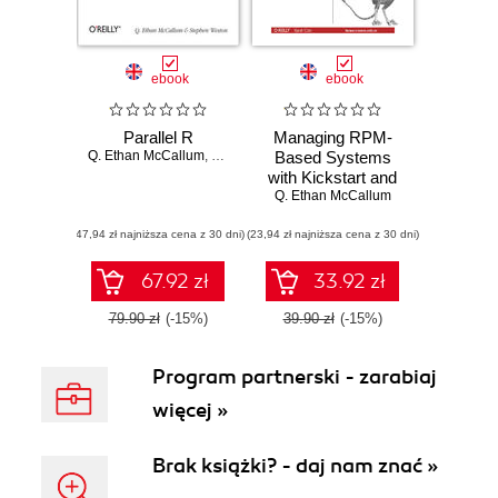
ebook
ebook
Parallel R
Managing RPM-
Q. Ethan McCallum
,
Stephen Weston
Based Systems
with Kickstart and
Q. Ethan McCallum
Yum
(47,94 zł najniższa cena z 30 dni)
(23,94 zł najniższa cena z 30 dni)
67.92 zł
33.92 zł
79.90 zł
(-15%)
39.90 zł
(-15%)
Program partnerski - zarabiaj
więcej »
Brak książki? - daj nam znać »