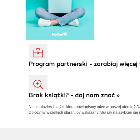
Program partnerski - zarabiaj więcej 
Brak książki? - daj nam znać »
Nie znalazłeś książki, którą powinniśmy mieć w naszej ofercie? 
Dołożymy wszelkich starań, by wskazany tytuł jak najszybciej się 