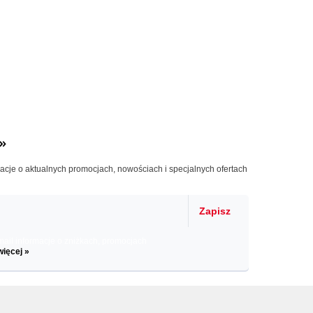
»
macje o aktualnych promocjach, nowościach i specjalnych ofertach
Zapisz
il informacje o zniżkach, promocjach
więcej »