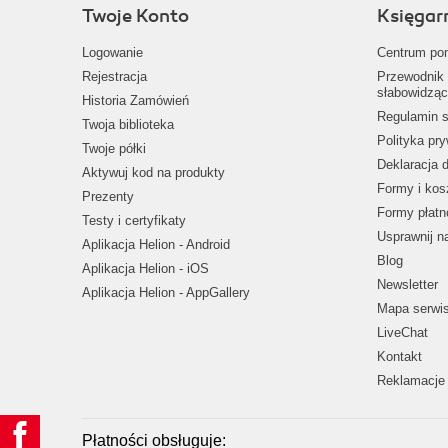
Twoje Konto
Księgar
Logowanie
Centrum po
Rejestracja
Przewodnik 
słabowidząc
Historia Zamówień
Regulamin s
Twoja biblioteka
Polityka pr
Twoje półki
Deklaracja 
Aktywuj kod na produkty
Formy i kos
Prezenty
Formy płatn
Testy i certyfikaty
Usprawnij 
Aplikacja Helion - Android
Blog
Aplikacja Helion - iOS
Newsletter
Aplikacja Helion - AppGallery
Mapa serwi
LiveChat
Kontakt
Reklamacje 
Płatności obsługuje: