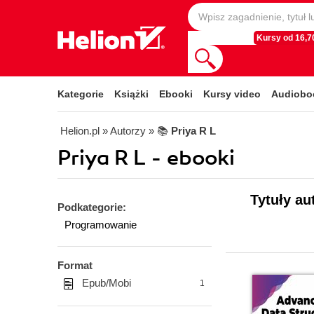
Kursy od 16,70
Kategorie
Książki
Ebooki
Kursy video
Audiobo
Helion.pl
» Autorzy
» 📚
Priya R L
Priya R L - ebooki
Tytuły au
Podkategorie:
Programowanie
Format
Epub/Mobi
1