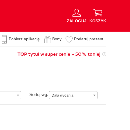
ZALOGUJ
KOSZYK
Pobierz aplikację
Bony
Podaruj prezent
TOP tytuł w super cenie » 50% taniej
Data wydania
Sortuj wg:
Data wydania