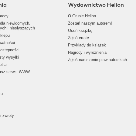
nia
Wydawnictwo Helion
mocy
O Grupie Helion
dla niewidomych,
Zostań naszym autorem!
ych i niesłyszących
Oceń książkę
klepu
Zgłoś erratę
ywatności
Przykłady do książek
dostępności
Nagrody i wyróżnienia
zty wysyłki
Zgłoś naruszenie praw autorskich
ości
nasz serwis WWW
su
i zwroty