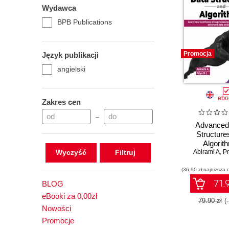
Wydawca
BPB Publications
Promocja
Język publikacji
angielski
ebo
Zakres cen
–
Advanced
Structure
Algorit
Wyczyść
Abirami A
,
Pr
(36,90 zł najniższa 
71.9
BLOG
eBooki za 0,00zł
79.90 zł
(
Nowości
Promocje