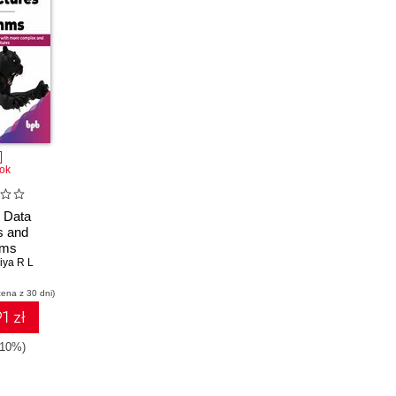
ok
 Data
s and
hms
iya R L
cena z 30 dni)
1 zł
-10%)