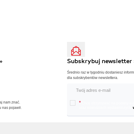
»
Subskrybuj newsletter 
Średnio raz w tygodniu dostaniesz infor
dla subskrybentów newslettera.
Daj nam znać.
*
Chcę otrzymywać na podany e-ma
u nas pojawił.
oraz nowościach wydawniczych.