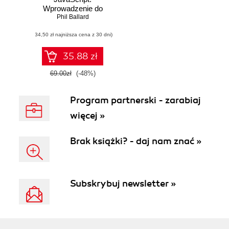
Wprowadzenie do
języka w 24
Phil Ballard
godziny. Wydanie
(34,50 zł najniższa cena z 30 dni)
VI
35.88 zł
69.00zł
(-48%)
Program partnerski - zarabiaj
więcej »
Brak książki? - daj nam znać »
Subskrybuj newsletter »