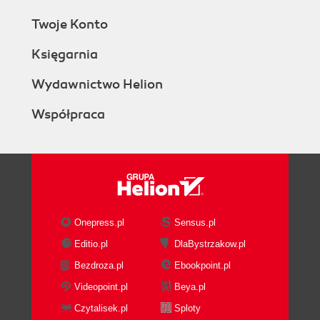
Twoje Konto
Księgarnia
Wydawnictwo Helion
Współpraca
Onepress.pl
Sensus.pl
Editio.pl
DlaBystrzakow.pl
Bezdroza.pl
Ebookpoint.pl
Videopoint.pl
Beya.pl
Czytalisek.pl
Sploty