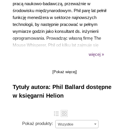
pracą naukowo-badawczą, przeważnie w
środowisku międzynarodowym. Phil parę lat pełnił
funkcję menedżera w sektorze najnowszych
technologii, by następnie pracować w pełnym
wymiarze godzin jako konsultant ds. inżynierii
oprogramowania. Prowadząc własną firmę The
Mouse Whisperer, Phil od kilku lat zajmuje się
wyłącznie witrynami WWW oraz projektowaniem i
więcej »
implementacją systemów intranetowych dla
międzynarodowych klientów.
[Pokaż więcej]
Tytuły autora: Phil Ballard dostępne
w księgarni Helion
Pokaż produkty:
Wszystkie