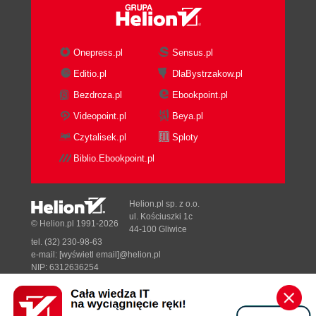
Onepress.pl
Sensus.pl
Editio.pl
DlaBystrzakow.pl
Bezdroza.pl
Ebookpoint.pl
Videopoint.pl
Beya.pl
Czytalisek.pl
Sploty
Biblio.Ebookpoint.pl
Helion.pl sp. z o.o.
ul. Kościuszki 1c
© Helion.pl 1991-2026
44-100 Gliwice
tel. (32) 230-98-63
e-mail:
[wyświetl email]@helion.pl
NIP: 6312636254
Regon: 241989027
Designed with ♥ by
Tonik.pl