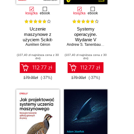
książka
ebook
książka
ebook
Uczenie
Systemy
maszynowe z
operacyjne.
użyciem Scikit-
Wydanie V
Learn, Keras i
Aurélien Géron
Andrew S. Tanenbaum
,
Herbert Bos
TensorFlow.
(107,40 zł najniższa cena z 30
Wydanie III
(107,40 zł najniższa cena z 30
dni)
dni)
112.77 zł
112.77 zł
179.00zł
(-37%)
179.00zł
(-37%)