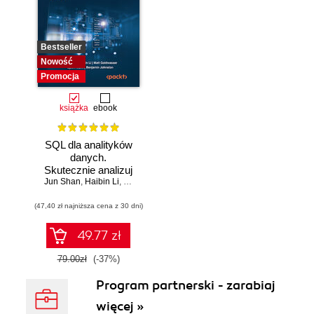
Bestseller
Nowość
Promocja
książka
ebook
SQL dla analityków
danych.
Skutecznie analizuj
Jun Shan
dane, wyciągaj
,
Haibin Li
,
Matt Goldwasser
,
Upom Malik
,
Benjamin Johnston
wartościowe
(47,40 zł najniższa cena z 30 dni)
wnioski i opanuj
zaawansowany
SQL na potrzeby
49.77 zł
praktycznych
zastosowań.
79.00zł
(-37%)
Wydanie IV
Program partnerski - zarabiaj
więcej »