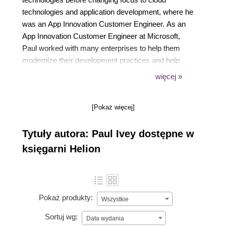
technologies and application development, where he
was an App Innovation Customer Engineer. As an
App Innovation Customer Engineer at Microsoft,
Paul worked with many enterprises to help them
modernize their development practices and help
them on their digital transformation journey into the
więcej »
cloud. Paul has also coached many of Microsoft’s
DevOps OpenHack events over the years.
[Pokaż więcej]
Originally from Sidmouth, Devon, Paul currently
lives in Cheltenham within the beautiful Cotswolds
Tytuły autora: Paul Ivey dostępne w
area of the UK.
księgarni Helion
Pokaż produkty:
Wszystkie
Sortuj wg:
Data wydania