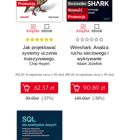
Promocja
Bestseller
Nowość
Promocja
książka
ebook
książka
ebook
Jak projektować
Wireshark. Analiza
systemy uczenia
ruchu sieciowego i
maszynowego.
wykrywanie
Chip Huyen
Iteracyjne
Adam Józefiok
włamań
tworzenie aplikacji
(59,40 zł najniższa cena z 30 dni)
gotowych do pracy
(89,40 zł najniższa cena z 30 dni)
62.37 zł
90.89 zł
99.00zł
(-37%)
149.00zł
(-39%)