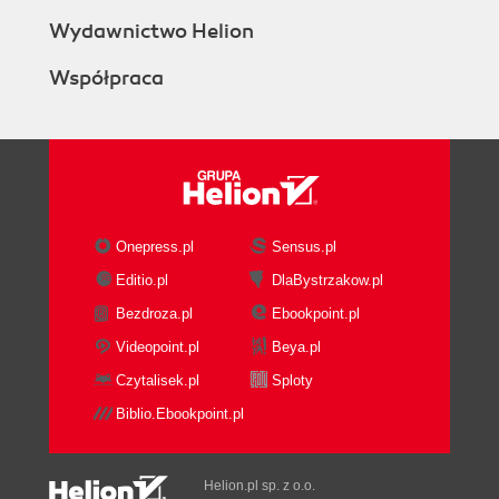
Wydawnictwo Helion
Współpraca
Onepress.pl
Sensus.pl
Editio.pl
DlaBystrzakow.pl
Bezdroza.pl
Ebookpoint.pl
Videopoint.pl
Beya.pl
Czytalisek.pl
Sploty
Biblio.Ebookpoint.pl
Helion.pl sp. z o.o.