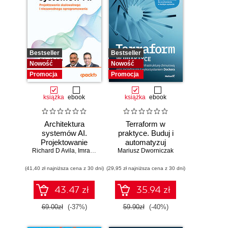
Bestseller
Bestseller
Nowość
Nowość
Promocja
Promocja
książka
ebook
książka
ebook
Architektura
Terraform w
systemów AI.
praktyce. Buduj i
Projektowanie
automatyzuj
Richard D Avila
skalowalnego i
,
Imran Ahmad
Mariusz Dworniczak
infrastrukturę
niezawodnego
chmurową oraz
(41,40 zł najniższa cena z 30 dni)
oprogramowania
(29,95 zł najniższa cena z 30 dni)
zarządzaj nią z
wykorzystaniem
Dockera
43.47 zł
35.94 zł
69.00zł
(-37%)
59.90zł
(-40%)