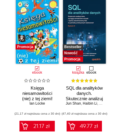
Promocja
Bestseller
Nowość
Promocja
ebook
książka
ebook
Księga
SQL dla analityków
niesamowitości
danych.
(nie) z tej ziemi!
Skutecznie analizuj
Księga faktów
Ian Locke
Jun Shan
dane, wyciągaj
,
Haibin Li
,
Matt Goldwasser
,
Up
prawdziwych, choć
wartościowe
(21,17 zł najniższa cena z 30 dni)
niezwykłych
(47,40 zł najniższa cena z 30 dni)
wnioski i opanuj
zaawansowany
SQL na potrzeby
21.17 zł
49.77 zł
praktycznych