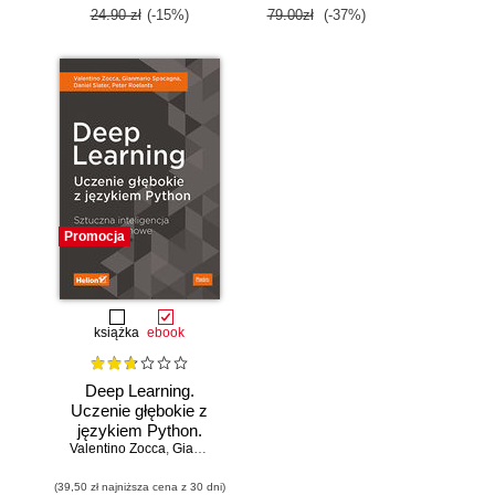
zastosowań.
24.90 zł
(-15%)
79.00zł
(-37%)
Wydanie IV
Promocja
książka
ebook
Deep Learning.
Uczenie głębokie z
językiem Python.
Valentino Zocca
Sztuczna
,
Gianmario Spacagna
,
Daniel Slater
,
Peter Roelants
inteligencja i sieci
(39,50 zł najniższa cena z 30 dni)
neuronowe