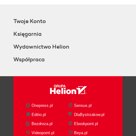
Twoje Konto
Księgarnia
Wydawnictwo Helion
Współpraca
Onepress.pl
Sensus.pl
Editio.pl
DlaBystrzakow.pl
Bezdroza.pl
Ebookpoint.pl
Videopoint.pl
Beya.pl