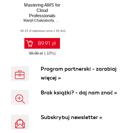
Mastering AWS for
Cloud
Professionals
Manjit Chakraborty
,
Neeraj Roy
(46,15 zł najniższa cena z 30 dni)
89.91 zł
99.90 zł
(-10%)
Program partnerski - zarabiaj
więcej »
Brak książki? - daj nam znać »
Subskrybuj newsletter »