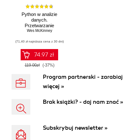
Python w analizie
danych.
Przetwarzanie
danych za pomocą
Wes McKinney
pakietów pandas i
(71,40 zł najniższa cena z 30 dni)
NumPy oraz
środowiska
Jupyter. Wydanie
74.97 zł
III
119.00zł
(-37%)
Program partnerski - zarabiaj
więcej »
Brak książki? - daj nam znać »
Subskrybuj newsletter »