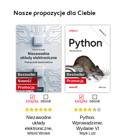
Nasze propozycje dla Ciebie
Bestseller
Bestseller
Nowość
Promocja
Promocja
książka
ebook
książka
ebook
Niezawodne
Python.
układy
Wprowadzenie.
elektroniczne.
Wydanie VI
Witold Wrotek
Podręcznik
Mark Lutz