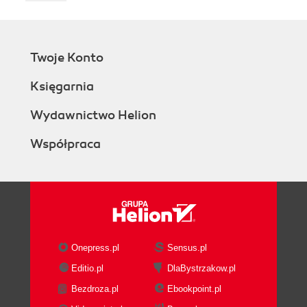
Twoje Konto
Księgarnia
Wydawnictwo Helion
Współpraca
Onepress.pl
Sensus.pl
Editio.pl
DlaBystrzakow.pl
Bezdroza.pl
Ebookpoint.pl