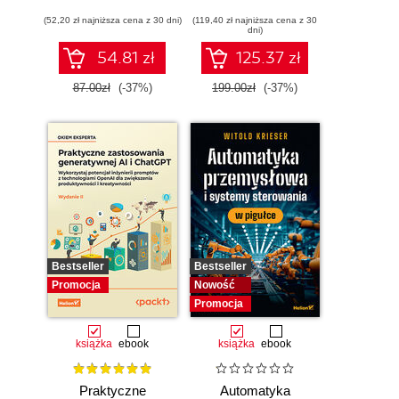
konstruktora
(52,20 zł najniższa cena z 30 dni)
(119,40 zł najniższa cena z 30
dni)
54.81 zł
125.37 zł
87.00zł
(-37%)
199.00zł
(-37%)
Bestseller
Bestseller
Promocja
Nowość
Promocja
książka
ebook
książka
ebook
Praktyczne
Automatyka