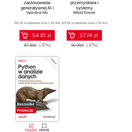
zastosowania
przemysłowa i
generatywnej AI i
systemy
Valentina Alto
ChatGPT.
sterowania w
Witold Krieser
Wykorzystaj
pigułce
(52,20 zł najniższa cena z 30 dni)
potencjał inżynierii
(35,94 zł najniższa cena z 30 dni)
promptów z
technologiami
54.81 zł
37.74 zł
OpenAI dla
zwiększenia
87.00zł
(-37%)
59.90zł
(-37%)
produktywności i
kreatywności.
Wydanie II
Bestseller
Promocja
książka
ebook