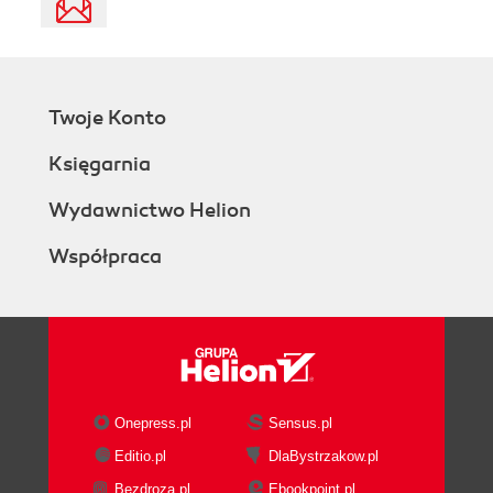
Twoje Konto
Księgarnia
Wydawnictwo Helion
Współpraca
Onepress.pl
Sensus.pl
Editio.pl
DlaBystrzakow.pl
Bezdroza.pl
Ebookpoint.pl