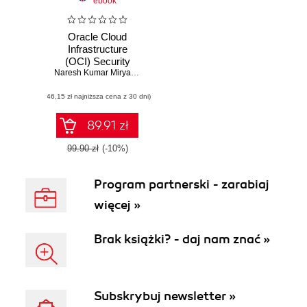
ebook
Oracle Cloud
Infrastructure
(OCI) Security
Handbook
Naresh Kumar Miryala
,
Dinesh Kumar Budagam
(46,15 zł najniższa cena z 30 dni)
89.91 zł
99.90 zł
(-10%)
Program partnerski - zarabiaj
więcej »
Brak książki? - daj nam znać »
Subskrybuj newsletter »