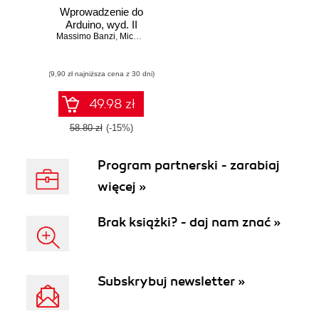
Wprowadzenie do
Arduino, wyd. II
Massimo Banzi
,
Michael Shiloh
(9,90 zł najniższa cena z 30 dni)
49.98 zł
58.80 zł
(-15%)
Program partnerski - zarabiaj
więcej »
Brak książki? - daj nam znać »
Subskrybuj newsletter »