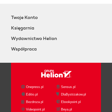
Twoje Konto
Księgarnia
Wydawnictwo Helion
Współpraca
Onepress.pl
Sensus.pl
Editio.pl
DlaBystrzakow.pl
Bezdroza.pl
Ebookpoint.pl
Videopoint.pl
Beya.pl