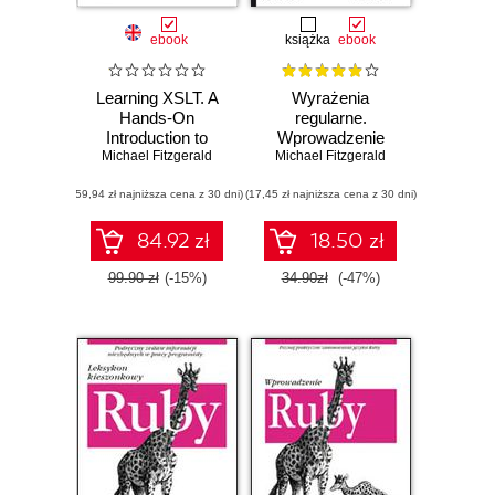
ebook
książka
ebook
Learning XSLT. A
Wyrażenia
Hands-On
regularne.
Introduction to
Wprowadzenie
XSLT and XPath
Michael Fitzgerald
Michael Fitzgerald
(59,94 zł najniższa cena z 30 dni)
(17,45 zł najniższa cena z 30 dni)
84.92 zł
18.50 zł
99.90 zł
(-15%)
34.90zł
(-47%)