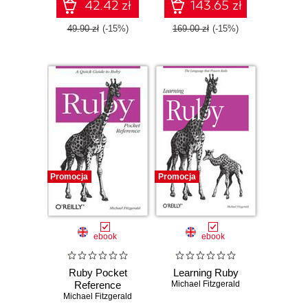
42.42 zł
143.65 zł
49.90 zł
(-15%)
169.00 zł
(-15%)
Promocja
Promocja
ebook
ebook
Ruby Pocket
Learning Ruby
Reference
Michael Fitzgerald
Michael Fitzgerald