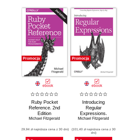
Promocja
Promocja
ebook
ebook
Ruby Pocket
Introducing
Reference. 2nd
Regular
Edition
Expressions.
Michael Fitzgerald
Unraveling Regular
Michael Fitzgerald
Expressions, Step-
(29,94 zł najniższa cena z 30 dni)
(101,40 zł najniższa cena z 30
by-Step
dni)