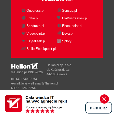
Onepress.pl
Sensus.pl
Editio.pl
DlaBystrzakow.pl
Bezdroza.pl
Ebookpoint.pl
Videopoint.pl
Beya.pl
Czytalisek.pl
Sploty
Biblio.Ebookpoint.pl
Helion.pl sp. z o.o.
ul. Kościuszki 1c
© Helion.pl 1991-2026
44-100 Gliwice
tel. (32) 230-98-63
e-mail:
[wyświetl email]@helion.pl
NIP: 6312636254
Regon: 241989027
Designed with ♥ by
Tonik.pl
Pełna wersja strony »