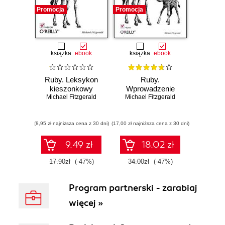
Promocja
Promocja
książka
ebook
książka
ebook
Ruby. Leksykon
Ruby.
kieszonkowy
Wprowadzenie
Michael Fitzgerald
Michael Fitzgerald
(8,95 zł najniższa cena z 30 dni)
(17,00 zł najniższa cena z 30 dni)
9.49 zł
18.02 zł
17.90zł
(-47%)
34.00zł
(-47%)
Program partnerski - zarabiaj
więcej »