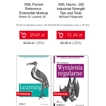
XML Pocket
XML Hacks. 100
Reference.
Industrial-Strength
Extensible Markup
Tips and Tools
Simon St. Laurent
Language. 3rd
,
Michael Fitzgerald
Michael Fitzgerald
Edition
(20,94 zł najniższa cena z 30 dni)
(50,99 zł najniższa cena z 30 dni)
29.67 zł
72.24 zł
34.90 zł
(-15%)
84.99 zł
(-15%)
Promocja
Promocja