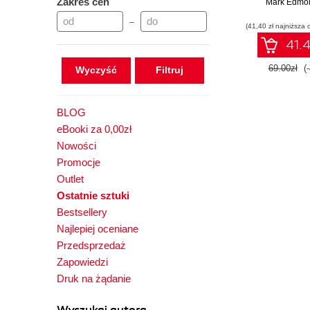
Zakres cen
wyznaczanie
Mark Edmo
–
(41,40 zł najniższa 
41.4
69.00zł
(
Wyczyść
BLOG
eBooki za 0,00zł
Nowości
Promocje
Outlet
Ostatnie sztuki
Bestsellery
Najlepiej oceniane
Przedsprzedaż
Zapowiedzi
Druk na żądanie