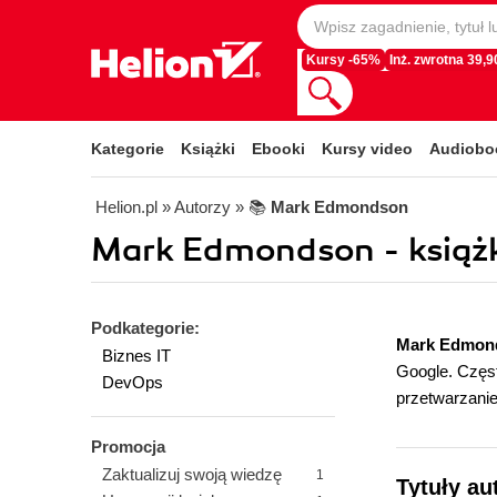
Kursy -65%
Inż. zwrotna 39,90
Kategorie
Książki
Ebooki
Kursy video
Audiobo
Helion.pl
» Autorzy
» 📚
Mark Edmondson
Mark Edmondson - książk
Podkategorie:
Mark Edmon
Biznes IT
Google. Częs
DevOps
przetwarzani
Promocja
Zaktualizuj swoją wiedzę
1
Tytuły a