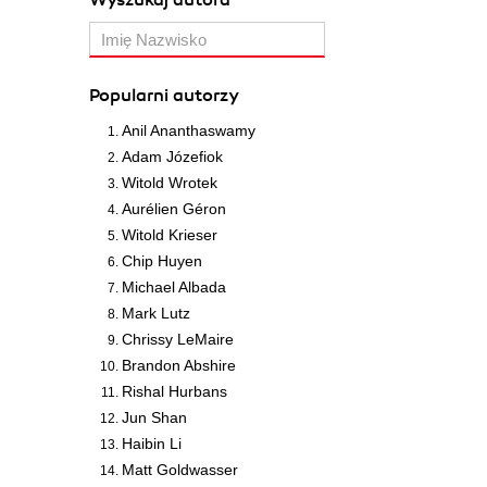
Wyszukaj autora
Popularni autorzy
Anil Ananthaswamy
Adam Józefiok
Witold Wrotek
Aurélien Géron
Witold Krieser
Chip Huyen
Michael Albada
Mark Lutz
Chrissy LeMaire
Brandon Abshire
Rishal Hurbans
Jun Shan
Haibin Li
Matt Goldwasser