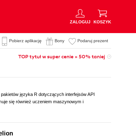
ZALOGUJ
KOSZYK
Pobierz aplikację
Bony
Podaruj prezent
TOP tytuł w super cenie » 50% taniej
ku pakietów języka R dotyczących interfejsów API
muje się również uczeniem maszynowym i
elion