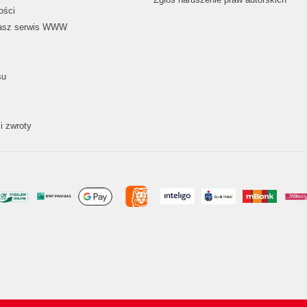
ości
nasz serwis WWW
su
i zwroty