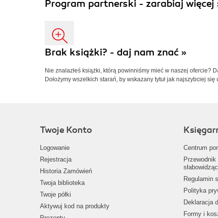
Program partnerski - zarabiaj więcej 
Brak książki? - daj nam znać »
Nie znalazłeś książki, którą powinniśmy mieć w naszej ofercie? 
Dołożymy wszelkich starań, by wskazany tytuł jak najszybciej się 
Twoje Konto
Księgar
Logowanie
Centrum po
Rejestracja
Przewodnik 
słabowidząc
Historia Zamówień
Regulamin s
Twoja biblioteka
Polityka pr
Twoje półki
Deklaracja 
Aktywuj kod na produkty
Formy i kos
Prezenty