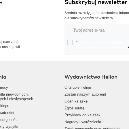
»
Subskrybuj newsletter 
Średnio raz w tygodniu dostaniesz infor
dla subskrybentów newslettera.
Daj nam znać.
*
Chcę otrzymywać na podany e-ma
u nas pojawił.
oraz nowościach wydawniczych.
nia
Wydawnictwo Helion
mocy
O Grupie Helion
dla niewidomych,
Zostań naszym autorem!
ych i niesłyszących
Oceń książkę
klepu
Zgłoś erratę
ywatności
Przykłady do książek
dostępności
Nagrody i wyróżnienia
zty wysyłki
Zgłoś naruszenie praw autorskich