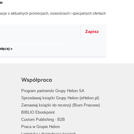
»
macje o aktualnych promocjach, nowościach i specjalnych ofertach
Zapisz
il informacje o zniżkach, promocjach
więcej »
Współpraca
Program partnerski Grupy Helion SA
Sprzedawaj książki Grupy Helion (eHelion.pl)
Zamawiaj książki do recenzji (Biuro Prasowe)
BIBLIO Ebookpoint
Custom Publishing - B2B
Praca w Grupie Helion
Logistyka i dystrybucja książek