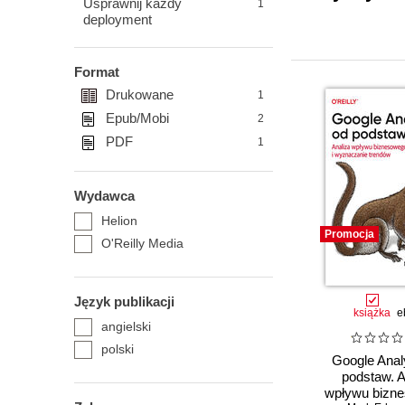
Usprawnij każdy
1
deployment
Format
Drukowane
1
Epub/Mobi
2
PDF
1
Wydawca
Helion
Promocja
O'Reilly Media
Język publikacji
książka
e
angielski
polski
Google Anal
podstaw. A
wpływu bizne