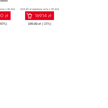
 trendów
ndson
cena z 30 dni)
(119,40 zł najniższa cena z 30 dni)
0 zł
169.14 zł
-40%)
199.00 zł
(-15%)