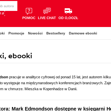
 zł
POMOC
LIVE CHAT
OD O,OOZŁ
oki
Promocje
Nowości
Bestsellery
Darmowe ebooki
i, ebooki
dson
pracuje w analityce cyfrowej od ponad 15 lat, jest autorem kil
to występuje na międzynarodowych konferencjach branżowych. Zaj
em w chmurze. Mieszka w Kopenhadze w Danii.
utora: Mark Edmondson dostępne w księgarni H