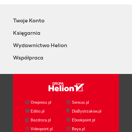
Twoje Konto
Księgarnia
Wydawnictwo Helion
Współpraca
Onepress.pl
Sensus.pl
Editio.pl
DlaBystrzakow.pl
Bezdroza.pl
Ebookpoint.pl
Videopoint.pl
Beya.pl