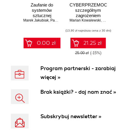
Zaufanie do
CYBERPRZEMOC
systemów
szczególnym
sztucznej
zagrożeniem
Marek Jakubiak
inteligencji
,
Paweł Stacewicz
Marian Kowalewski
społeczeństwa
,
Marek Jakubiak
informacyjnego
(13,90 zł najniższa cena z 30 dni)
0.00 zł
21.25 zł
25.00 zł
(-15%)
Program partnerski - zarabiaj
więcej »
Brak książki? - daj nam znać »
Subskrybuj newsletter »